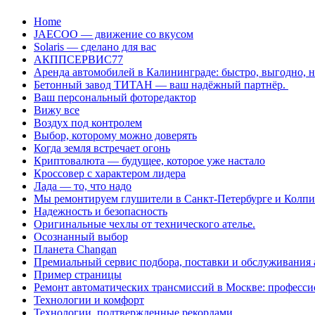
Перейти
Home
к
JAECOO — движение со вкусом
содержанию
Solaris — сделано для вас
АКППСЕРВИС77
Аренда автомобилей в Калининграде: быстро, выгодно, 
Бетонный завод ТИТАН — ваш надёжный партнёр.
Ваш персональный фоторедактор
Вижу все
Воздух под контролем
Выбор, которому можно доверять
Когда земля встречает огонь
Криптовалюта — будущее, которое уже настало
Кроссовер с характером лидера
Лада — то, что надо
Мы ремонтируем глушители в Санкт-Петербурге и Колп
Надежность и безопасность
Оригинальные чехлы от технического ателье.
Осознанный выбор
Планета Changan
Премиальный сервис подбора, поставки и обслуживания
Пример страницы
Ремонт автоматических трансмиссий в Москве: професси
Технологии и комфорт
Технологии, подтвержденные рекордами