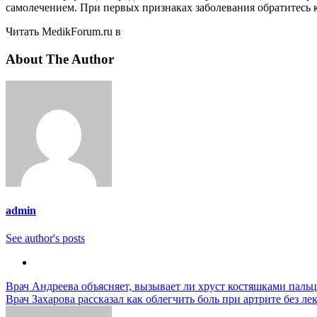
самолечением. При первых признаках заболевания обратитесь к
Читать MedikForum.ru в
About The Author
admin
See author's posts
Навигация
Врач Андреева объясняет, вызывает ли хруст костяшками пальц
Врач Захарова рассказал как облегчить боль при артрите без ле
по