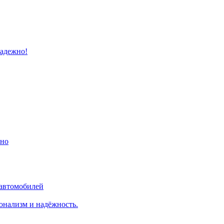
надежно!
ино
 автомобилей
онализм и надёжность.