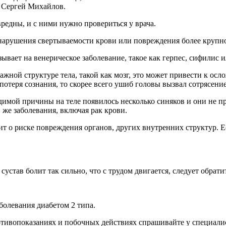
 Сергей Михайлов.
редны, и с ними нужно провериться у врача.
арушения свертываемости крови или повреждения более крупно
ывает на венерическое заболевание, такое как герпес, сифилис и
важной структуре тела, такой как мозг, это может привести к 
отеря сознания, то скорее всего ушиб головы вызвал сотрясение
имой причины на теле появилось несколько синяков и они не пр
же заболевания, включая рак крови.
т о риске повреждения органов, других внутренних структур. Е
став болит так сильно, что с трудом двигается, следует обратит
болевания диабетом 2 типа.
ивопоказаниях и побочных действиях спрашивайте у специалист