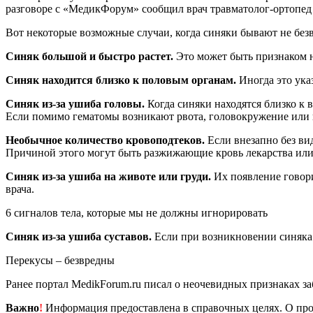
разговоре с «МедикФорум» сообщил врач травматолог-ортопед
Вот некоторые возможные случаи, когда синяки бывают не безв
Синяк большой и быстро растет.
Это может быть признаком н
Синяк находится близко к половым органам.
Иногда это указ
Синяк из-за ушиба головы.
Когда синяки находятся близко к 
Если помимо гематомы возникают рвота, головокружение или п
Необычное количество кровоподтеков.
Если внезапно без вид
Причиной этого могут быть разжижающие кровь лекарства или 
Синяк из-за ушиба на животе или груди.
Их появление говори
врача.
6 сигналов тела, которые мы не должны игнорировать
Синяк из-за ушиба суставов.
Если при возникновении синяка су
Перекусы – безвредны
Ранее портал MedikForum.ru писал о неочевидных признаках за
Важно
!
Информация предоставлена в справочных целях. О прот