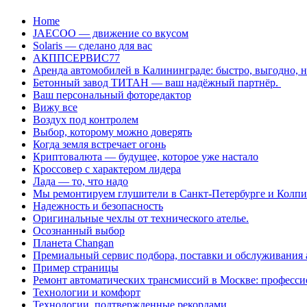
Перейти
Home
к
JAECOO — движение со вкусом
содержанию
Solaris — сделано для вас
АКППСЕРВИС77
Аренда автомобилей в Калининграде: быстро, выгодно, 
Бетонный завод ТИТАН — ваш надёжный партнёр.
Ваш персональный фоторедактор
Вижу все
Воздух под контролем
Выбор, которому можно доверять
Когда земля встречает огонь
Криптовалюта — будущее, которое уже настало
Кроссовер с характером лидера
Лада — то, что надо
Мы ремонтируем глушители в Санкт-Петербурге и Колп
Надежность и безопасность
Оригинальные чехлы от технического ателье.
Осознанный выбор
Планета Changan
Премиальный сервис подбора, поставки и обслуживания
Пример страницы
Ремонт автоматических трансмиссий в Москве: професси
Технологии и комфорт
Технологии, подтвержденные рекордами