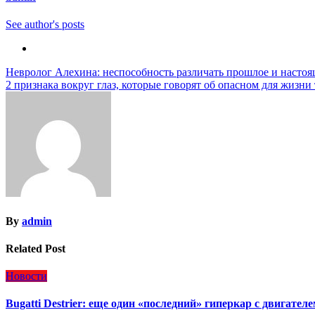
See author's posts
Навигация
Невролог Алехина: неспособность различать прошлое и настоя
2 признака вокруг глаз, которые говорят об опасном для жизни
по
записям
By
admin
Related Post
Новости
Bugatti Destrier: еще один «последний» гиперкар с двигател