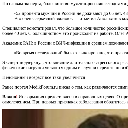
По словам эксперта, большинство мужчин-россиян сегодня уход
«52 процента мужчин в России не доживают до 65 лет. 48 процентов, то есть меньшинство, переходят этот барьер… Основной фатальный дебют происходит в возрасте 40–65 лет…
Это очень серьезный звонок», — отметил Аполихин в к
Специалист констатировал, что большое количество российски
более 40 лет. С большинством это происходит на работе. Оле
Академик РАН: в России с ВИЧ-инфекции в среднем доживают 
«Во время исследований было зафиксировано, что практи
Эксперт подчеркнул, что влияние длительного стрессового рас
физические нагрузки являются одним из лучших средств по из
Пенсионный возраст все-таки увеличится
Ранее портал MedikForum.ru писал о том, как различаются си
Важно
!
Информация предоставлена в справочных целях. О прот
самолечением. При первых признаках заболевания обратитесь к