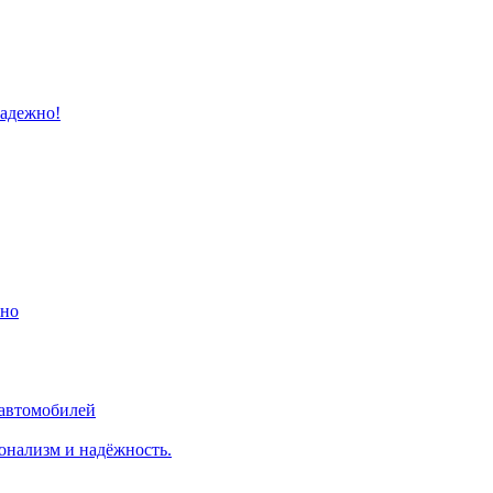
надежно!
ино
 автомобилей
онализм и надёжность.