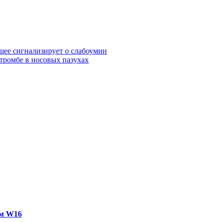
щее сигнализирует о слабоумии
 тромбе в носовых пазухах
ем W16