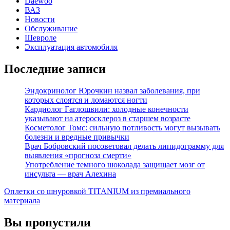
Daewoo
ВАЗ
Новости
Обслуживание
Шевроле
Эксплуатация автомобиля
Последние записи
Эндокринолог Юрочкин назвал заболевания, при
которых слоятся и ломаются ногти
Кардиолог Гаглошвили: холодные конечности
указывают на атеросклероз в старшем возрасте
Косметолог Томс: сильную потливость могут вызывать
болезни и вредные привычки
Врач Бобровский посоветовал делать липидограмму для
выявления «прогноза смерти»
Употребление темного шоколада защищает мозг от
инсульта — врач Алехина
Оплетки со шнуровкой TITANIUM из премиального
материала
Вы пропустили