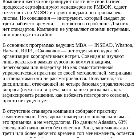
Компании жестко контролируют почти все свои бизнес-
процессы: сертифицируют менеджеров по PMBOK, сдают
отчетность по МСФО и строят продажи по строгим чек-
листам. Но совещания — инструмент, который съедает до
трети рабочего времени, — остаются в серой зоне. Для них
нет стандартов. Компании не управляют своими встречами,
они проходят стихийно.
В основных программах ведущих MBA — INSEAD, Wharton,
Harvard, ВШЭ, «Сколково» — нет отдельного курса об
организации корпоративных встреч. Совещания изучают
лишь вскользь в рамках курсов по коммуникациям,
переговорам или лидерству. Но как самостоятельная
управленческая практика со своей методологией, метриками
и стандартами они не рассматриваются. Получается, что
дисциплины, отвечающей на четыре базовых управленческих
вопроса (нужна ли встреча, кого на нее приглашать, как
зафиксировать решение, как избежать повторного созвона),
просто не существует.
В отсутствие стандарта компании собирают практику
самостоятельно. Регулярные планерки по понедельникам —
это привычка, а не методология. По данным Atlassian, 63%
совещаний начинаются без повестки. Зона, занимающая до
трети или более рабочего времени топ-менеджмента, остается