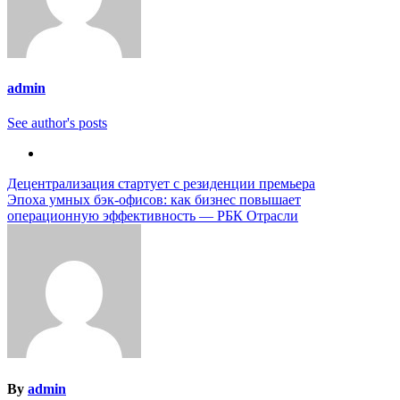
admin
See author's posts
Навигация
Децентрализация стартует с резиденции премьера
Эпоха умных бэк-офисов: как бизнес повышает
по
операционную эффективность — РБК Отрасли
записям
By
admin