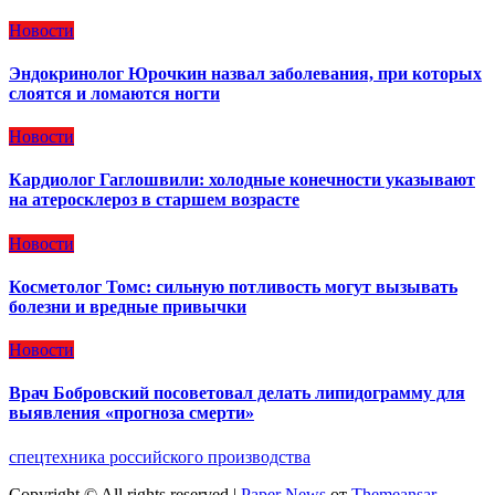
Новости
Эндокринолог Юрочкин назвал заболевания, при которых
слоятся и ломаются ногти
Новости
Кардиолог Гаглошвили: холодные конечности указывают
на атеросклероз в старшем возрасте
Новости
Косметолог Томс: сильную потливость могут вызывать
болезни и вредные привычки
Новости
Врач Бобровский посоветовал делать липидограмму для
выявления «прогноза смерти»
спецтехника российского производства
Copyright © All rights reserved
|
Paper News
от
Themeansar
.