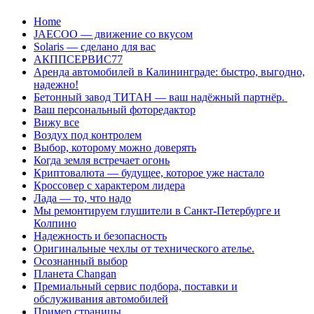
Перейти
Home
к
JAECOO — движение со вкусом
содержанию
Solaris — сделано для вас
АКППСЕРВИС77
Аренда автомобилей в Калининграде: быстро, выгодно,
надежно!
Бетонный завод ТИТАН — ваш надёжный партнёр.
Ваш персональный фоторедактор
Вижу все
Воздух под контролем
Выбор, которому можно доверять
Когда земля встречает огонь
Криптовалюта — будущее, которое уже настало
Кроссовер с характером лидера
Лада — то, что надо
Мы ремонтируем глушители в Санкт-Петербурге и
Колпино
Надежность и безопасность
Оригинальные чехлы от технического ателье.
Осознанный выбор
Планета Changan
Премиальный сервис подбора, поставки и
обслуживания автомобилей
Пример страницы