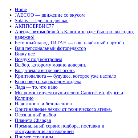
Перейти
Home
к
JAECOO — движение со вкусом
содержанию
Solaris — сделано для вас
АКППСЕРВИС77
Аренда автомобилей в Калининграде: быстро, выгодно,
надежно!
Бетонный завод ТИТАН — ваш надёжный партнёр.
Ваш персональный фоторедактор
Вижу все
Воздух под контролем
Выбор, которому можно доверять
Когда земля встречает огонь
Криптовалюта — будущее, которое уже настало
Кроссовер с характером лидера
Лада — то, что надо
Мы ремонтируем глушители в Санкт-Петербурге и
Колпино
Надежность и безопасность
Оригинальные чехлы от технического ателье.
Осознанный выбор
Планета Changan
Премиальный сервис подбора, поставки и
обслуживания автомобилей
Пример страницы