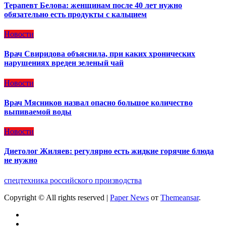
Терапевт Белова: женщинам после 40 лет нужно
обязательно есть продукты с кальцием
Новости
Врач Свиридова объяснила, при каких хронических
нарушениях вреден зеленый чай
Новости
Врач Мясников назвал опасно большое количество
выпиваемой воды
Новости
Диетолог Жиляев: регулярно есть жидкие горячие блюда
не нужно
спецтехника российского производства
Copyright © All rights reserved
|
Paper News
от
Themeansar
.