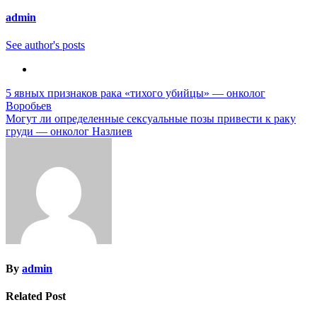
admin
See author's posts
Навигация
5 явных признаков рака «тихого убийцы» — онколог
Воробьев
по
Могут ли определенные сексуальные позы привести к раку
записям
груди — онколог Назлиев
By
admin
Related Post