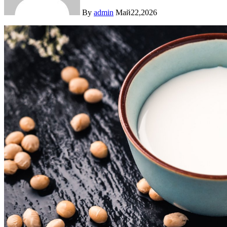
By
admin
Май22,2026