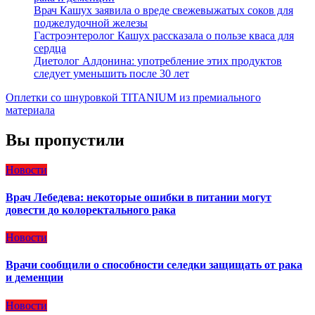
Врач Кашух заявила о вреде свежевыжатых соков для
поджелудочной железы
Гастроэнтеролог Кашух рассказала о пользе кваса для
сердца
Диетолог Алдонина: употребление этих продуктов
следует уменьшить после 30 лет
Оплетки со шнуровкой TITANIUM из премиального
материала
Вы пропустили
Новости
Врач Лебедева: некоторые ошибки в питании могут
довести до колоректального рака
Новости
Врачи сообщили о способности селедки защищать от рака
и деменции
Новости