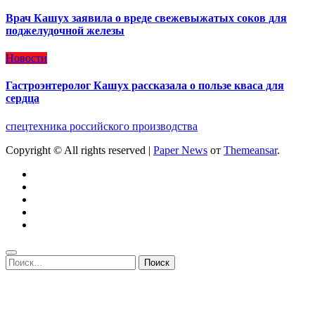
Врач Кашух заявила о вреде свежевыжатых соков для
поджелудочной железы
Новости
Гастроэнтеролог Кашух рассказала о пользе кваса для
сердца
спецтехника российского производства
Copyright © All rights reserved
|
Paper News
от
Themeansar
.
Найти: