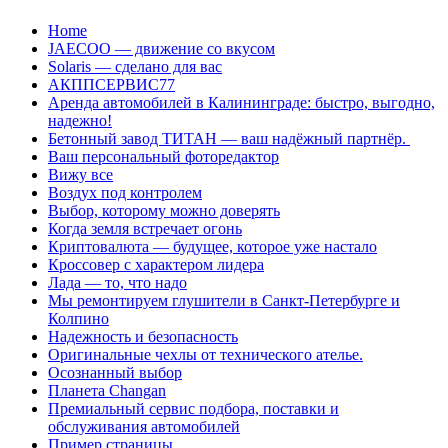
Перейти
Home
к
JAECOO — движение со вкусом
содержанию
Solaris — сделано для вас
АКППСЕРВИС77
Аренда автомобилей в Калининграде: быстро, выгодно,
надежно!
Бетонный завод ТИТАН — ваш надёжный партнёр.
Ваш персональный фоторедактор
Вижу все
Воздух под контролем
Выбор, которому можно доверять
Когда земля встречает огонь
Криптовалюта — будущее, которое уже настало
Кроссовер с характером лидера
Лада — то, что надо
Мы ремонтируем глушители в Санкт-Петербурге и
Колпино
Надежность и безопасность
Оригинальные чехлы от технического ателье.
Осознанный выбор
Планета Changan
Премиальный сервис подбора, поставки и
обслуживания автомобилей
Пример страницы