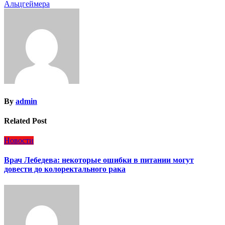
по
Альцгеймера
записям
By
admin
Related Post
Новости
Врач Лебедева: некоторые ошибки в питании могут
довести до колоректального рака