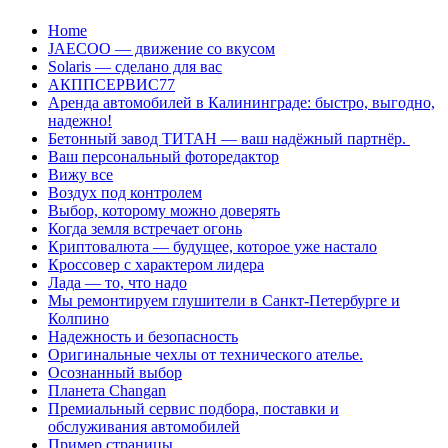
Перейти
Home
к
JAECOO — движение со вкусом
содержанию
Solaris — сделано для вас
АКППСЕРВИС77
Аренда автомобилей в Калининграде: быстро, выгодно,
надежно!
Бетонный завод ТИТАН — ваш надёжный партнёр.
Ваш персональный фоторедактор
Вижу все
Воздух под контролем
Выбор, которому можно доверять
Когда земля встречает огонь
Криптовалюта — будущее, которое уже настало
Кроссовер с характером лидера
Лада — то, что надо
Мы ремонтируем глушители в Санкт-Петербурге и
Колпино
Надежность и безопасность
Оригинальные чехлы от технического ателье.
Осознанный выбор
Планета Changan
Премиальный сервис подбора, поставки и
обслуживания автомобилей
Пример страницы