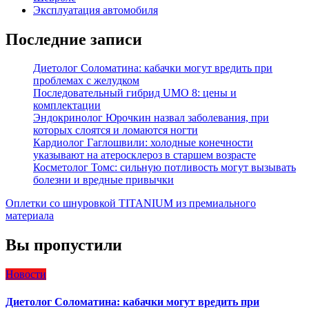
Эксплуатация автомобиля
Последние записи
Диетолог Соломатина: кабачки могут вредить при
проблемах с желудком
Последовательный гибрид UMO 8: цены и
комплектации
Эндокринолог Юрочкин назвал заболевания, при
которых слоятся и ломаются ногти
Кардиолог Гаглошвили: холодные конечности
указывают на атеросклероз в старшем возрасте
Косметолог Томс: сильную потливость могут вызывать
болезни и вредные привычки
Оплетки со шнуровкой TITANIUM из премиального
материала
Вы пропустили
Новости
Диетолог Соломатина: кабачки могут вредить при