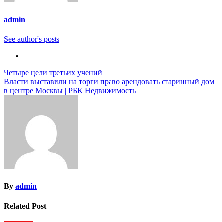
admin
See author's posts
Навигация
Четыре цели третьих учений
Власти выставили на торги право арендовать старинный дом
по
в центре Москвы | РБК Недвижимость
записям
By
admin
Related Post