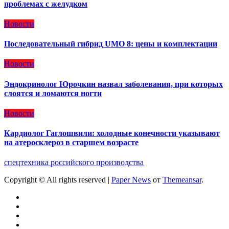
проблемах с желудком
Новости
Последовательный гибрид UMO 8: цены и комплектации
Новости
Эндокринолог Юрочкин назвал заболевания, при которых
слоятся и ломаются ногти
Новости
Кардиолог Гаглошвили: холодные конечности указывают
на атеросклероз в старшем возрасте
спецтехника российского производства
Copyright © All rights reserved
|
Paper News
от
Themeansar
.