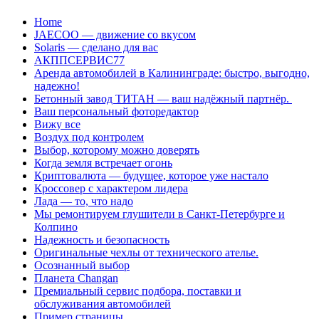
Перейти
Home
к
JAECOO — движение со вкусом
содержанию
Solaris — сделано для вас
АКППСЕРВИС77
Аренда автомобилей в Калининграде: быстро, выгодно,
надежно!
Бетонный завод ТИТАН — ваш надёжный партнёр.
Ваш персональный фоторедактор
Вижу все
Воздух под контролем
Выбор, которому можно доверять
Когда земля встречает огонь
Криптовалюта — будущее, которое уже настало
Кроссовер с характером лидера
Лада — то, что надо
Мы ремонтируем глушители в Санкт-Петербурге и
Колпино
Надежность и безопасность
Оригинальные чехлы от технического ателье.
Осознанный выбор
Планета Changan
Премиальный сервис подбора, поставки и
обслуживания автомобилей
Пример страницы