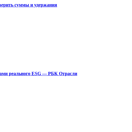
оверить суммы и удержания
рами реального ESG — РБК Отрасли