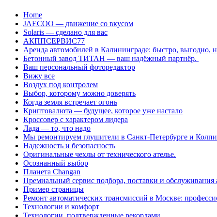
Перейти
Home
к
JAECOO — движение со вкусом
содержанию
Solaris — сделано для вас
АКППСЕРВИС77
Аренда автомобилей в Калининграде: быстро, выгодно, 
Бетонный завод ТИТАН — ваш надёжный партнёр.
Ваш персональный фоторедактор
Вижу все
Воздух под контролем
Выбор, которому можно доверять
Когда земля встречает огонь
Криптовалюта — будущее, которое уже настало
Кроссовер с характером лидера
Лада — то, что надо
Мы ремонтируем глушители в Санкт-Петербурге и Колп
Надежность и безопасность
Оригинальные чехлы от технического ателье.
Осознанный выбор
Планета Changan
Премиальный сервис подбора, поставки и обслуживания
Пример страницы
Ремонт автоматических трансмиссий в Москве: професси
Технологии и комфорт
Технологии, подтвержденные рекордами