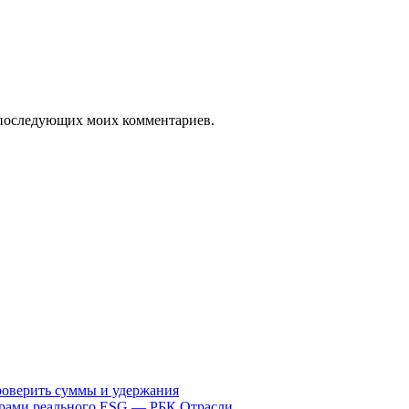
ля последующих моих комментариев.
проверить суммы и удержания
верами реального ESG — РБК Отрасли