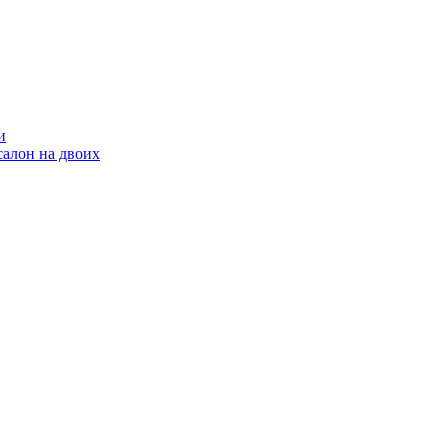
и
салон на двоих