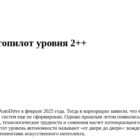
втопилот уровня 2++
 AutoDrive в феврале 2025 года. Тогда в корпорации заявили, чт
 систем еще не сформирован. Однако прошлым летом появились с
технологические трудности и сомнения насчет потенциального сп
от уровень автономности называют «от двери до двери»: вожден
омпонентами искусственного интеллекта.