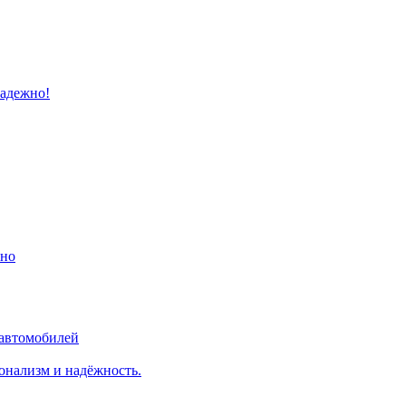
надежно!
ино
 автомобилей
онализм и надёжность.