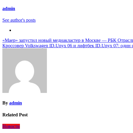
admin
See author's posts
Навигация
«Маер» запустил новый медиакластер в Москве — РБК Отрасл
Кроссовер Volkswagen ID.Unyx 06 и лифтбек ID.Unyx 07: один 
по
записям
By
admin
Related Post
Новости