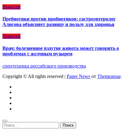
Новости
Пребиотики против пробиотиков: гастроэнтеролог
Алисова объясняет разницу и пользу для здоровья
Новости
Врач: болезненное вздутие живота может говорить о
проблемах с желчным пузырем
спецтехника российского производства
Copyright © All rights reserved
|
Paper News
от
Themeansar
.
Найти: