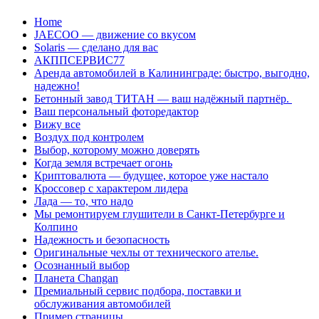
Перейти
Home
к
JAECOO — движение со вкусом
содержанию
Solaris — сделано для вас
АКППСЕРВИС77
Аренда автомобилей в Калининграде: быстро, выгодно,
надежно!
Бетонный завод ТИТАН — ваш надёжный партнёр.
Ваш персональный фоторедактор
Вижу все
Воздух под контролем
Выбор, которому можно доверять
Когда земля встречает огонь
Криптовалюта — будущее, которое уже настало
Кроссовер с характером лидера
Лада — то, что надо
Мы ремонтируем глушители в Санкт-Петербурге и
Колпино
Надежность и безопасность
Оригинальные чехлы от технического ателье.
Осознанный выбор
Планета Changan
Премиальный сервис подбора, поставки и
обслуживания автомобилей
Пример страницы