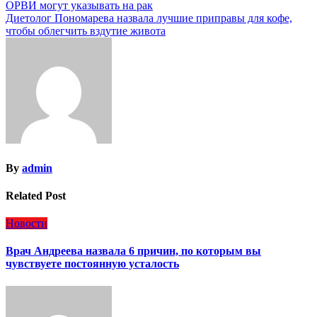
ОРВИ могут указывать на рак
по
Диетолог Пономарева назвала лучшие приправы для кофе,
записям
чтобы облегчить вздутие живота
By
admin
Related Post
Новости
Врач Андреева назвала 6 причин, по которым вы
чувствуете постоянную усталость