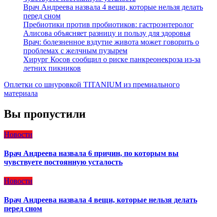
Врач Андреева назвала 4 вещи, которые нельзя делать
перед сном
Пребиотики против пробиотиков: гастроэнтеролог
Алисова объясняет разницу и пользу для здоровья
Врач: болезненное вздутие живота может говорить о
проблемах с желчным пузырем
Хирург Косов сообщил о риске панкреонекроза из-за
летних пикников
Оплетки со шнуровкой TITANIUM из премиального
материала
Вы пропустили
Новости
Врач Андреева назвала 6 причин, по которым вы
чувствуете постоянную усталость
Новости
Врач Андреева назвала 4 вещи, которые нельзя делать
перед сном