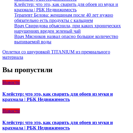
Клейстер: что это, как сварить для обоев из муки и
крахмала | РБК Недвижимость
Терапевт Белова: женщинам после 40 лет нужно
обязательно есть продукты с кальцием
Врач Свиридова объяснила, при каких хронических
нарушениях вреден зеленый чай
Врач Мясников назвал опасно большое количество
выпиваемой воды
Оплетки со шнуровкой TITANIUM из премиального
материала
Вы пропустили
Новости
Клейстер: что это, как сварить для обоев из муки и
крахмала | РБК Недвижимость
Новости
Клейстер: что это, как сварить для обоев из муки и
крахмала | РБК Недвижимость