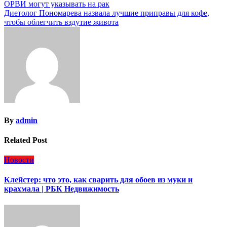
ОРВИ могут указывать на рак
по
Диетолог Пономарева назвала лучшие приправы для кофе,
записям
чтобы облегчить вздутие живота
By
admin
Related Post
Новости
Клейстер: что это, как сварить для обоев из муки и
крахмала | РБК Недвижимость