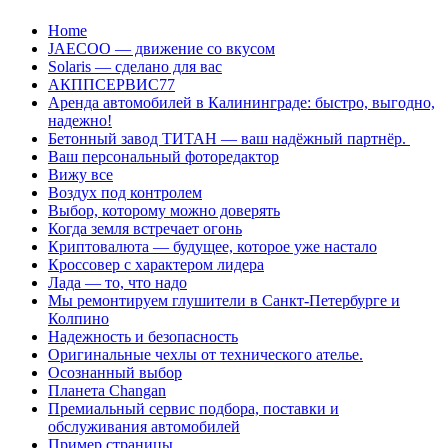
Перейти
Home
к
JAECOO — движение со вкусом
содержанию
Solaris — сделано для вас
АКППСЕРВИС77
Аренда автомобилей в Калининграде: быстро, выгодно,
надежно!
Бетонный завод ТИТАН — ваш надёжный партнёр.
Ваш персональный фоторедактор
Вижу все
Воздух под контролем
Выбор, которому можно доверять
Когда земля встречает огонь
Криптовалюта — будущее, которое уже настало
Кроссовер с характером лидера
Лада — то, что надо
Мы ремонтируем глушители в Санкт-Петербурге и
Колпино
Надежность и безопасность
Оригинальные чехлы от технического ателье.
Осознанный выбор
Планета Changan
Премиальный сервис подбора, поставки и
обслуживания автомобилей
Пример страницы