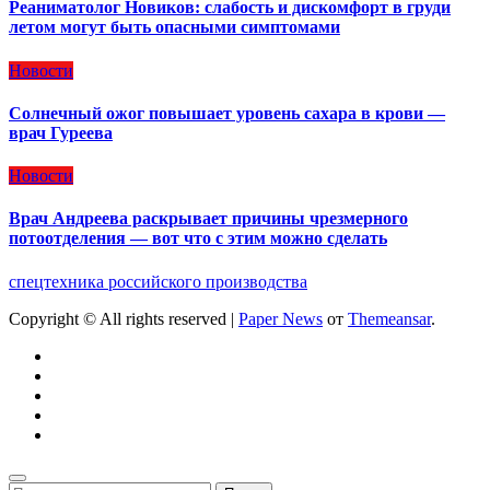
Реаниматолог Новиков: слабость и дискомфорт в груди
летом могут быть опасными симптомами
Новости
Солнечный ожог повышает уровень сахара в крови —
врач Гуреева
Новости
Врач Андреева раскрывает причины чрезмерного
потоотделения — вот что с этим можно сделать
спецтехника российского производства
Copyright © All rights reserved
|
Paper News
от
Themeansar
.