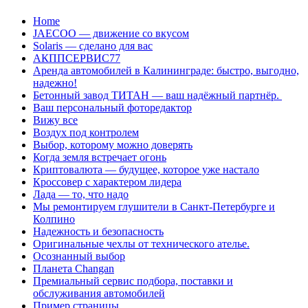
Перейти
Home
к
JAECOO — движение со вкусом
содержанию
Solaris — сделано для вас
АКППСЕРВИС77
Аренда автомобилей в Калининграде: быстро, выгодно,
надежно!
Бетонный завод ТИТАН — ваш надёжный партнёр.
Ваш персональный фоторедактор
Вижу все
Воздух под контролем
Выбор, которому можно доверять
Когда земля встречает огонь
Криптовалюта — будущее, которое уже настало
Кроссовер с характером лидера
Лада — то, что надо
Мы ремонтируем глушители в Санкт-Петербурге и
Колпино
Надежность и безопасность
Оригинальные чехлы от технического ателье.
Осознанный выбор
Планета Changan
Премиальный сервис подбора, поставки и
обслуживания автомобилей
Пример страницы