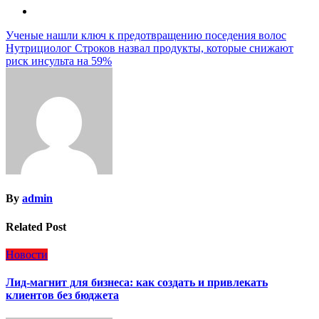
Навигация
Ученые нашли ключ к предотвращению поседения волос
Нутрициолог Строков назвал продукты, которые снижают
по
риск инсульта на 59%
записям
By
admin
Related Post
Новости
Лид-магнит для бизнеса: как создать и привлекать
клиентов без бюджета