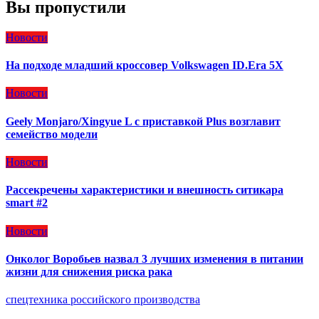
Вы пропустили
Новости
На подходе младший кроссовер Volkswagen ID.Era 5X
Новости
Geely Monjaro/Xingyue L с приставкой Plus возглавит
семейство модели
Новости
Рассекречены характеристики и внешность ситикара
smart #2
Новости
Онколог Воробьев назвал 3 лучших изменения в питании
жизни для снижения риска рака
спецтехника российского производства