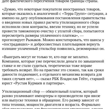
дате фактического пересечения товаром границы страны.
«Думаю, что некоторые покупатели иностранных товаров,
которые оказались в аналогичной с «Терра Групп» ситуации, а
именно на дату опубликования постановления правительства
о введении новых правил расчета утилизационного сбора
исполнили свои контракты, ввезли технику, но не успели
провести таможенную очистку с уплатой сбора, попытаются
пересмотреть размеры уплаченного платежа», —
прогнозирует Рыжаков. Можно констатировать, что шансы у
«пострадавших» и добросовестных плательщиков вернуть
излишне уплаченный утильсбор появились, резюмировал он.
«Выиграть могут не только те, кто еще не заплатил.
Компании, которые уже перечислили деньги по завышенной
ставке и не стали судиться, теоретически тоже вправе
требовать возврат. Но на практике это сложно, так как сроки
давности поджимают, а отдельного механизма возврата для
таких случаев нет», — сказал РБК Владислав Гейтс, старший
юрист «Рустам Курмаев и партнеры».
Утилизационный сбор — обязательный платеж, который
разово уплачивают импортеры и производители при ввозе
или выпуске техники в обращение. Его размер зависит от
типа техники, мощности двигателя и возраста. Формально
сбор предназначен для финансирования утилизации, однако