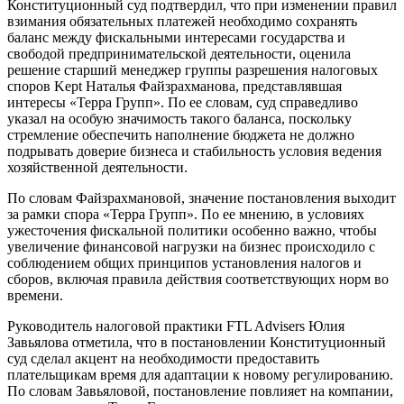
Конституционный суд подтвердил, что при изменении правил
взимания обязательных платежей необходимо сохранять
баланс между фискальными интересами государства и
свободой предпринимательской деятельности, оценила
решение старший менеджер группы разрешения налоговых
споров Kept Наталья Файзрахманова, представлявшая
интересы «Терра Групп». По ее словам, суд справедливо
указал на особую значимость такого баланса, поскольку
стремление обеспечить наполнение бюджета не должно
подрывать доверие бизнеса и стабильность условия ведения
хозяйственной деятельности.
По словам Файзрахмановой, значение постановления выходит
за рамки спора «Терра Групп». По ее мнению, в условиях
ужесточения фискальной политики особенно важно, чтобы
увеличение финансовой нагрузки на бизнес происходило с
соблюдением общих принципов установления налогов и
сборов, включая правила действия соответствующих норм во
времени.
Руководитель налоговой практики FTL Advisers Юлия
Завьялова отметила, что в постановлении Конституционный
суд сделал акцент на необходимости предоставить
плательщикам время для адаптации к новому регулированию.
По словам Завьяловой, постановление повлияет на компании,