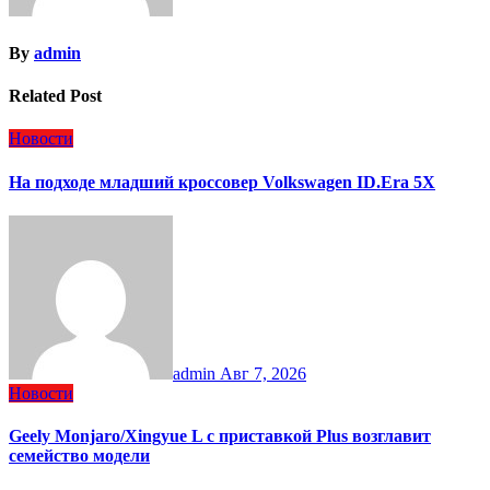
By
admin
Related Post
Новости
На подходе младший кроссовер Volkswagen ID.Era 5X
admin
Авг 7, 2026
Новости
Geely Monjaro/Xingyue L с приставкой Plus возглавит
семейство модели