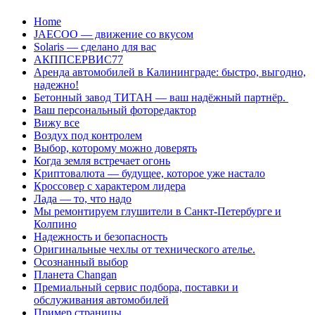
Перейти
Home
к
JAECOO — движение со вкусом
содержанию
Solaris — сделано для вас
АКППСЕРВИС77
Аренда автомобилей в Калининграде: быстро, выгодно,
надежно!
Бетонный завод ТИТАН — ваш надёжный партнёр.
Ваш персональный фоторедактор
Вижу все
Воздух под контролем
Выбор, которому можно доверять
Когда земля встречает огонь
Криптовалюта — будущее, которое уже настало
Кроссовер с характером лидера
Лада — то, что надо
Мы ремонтируем глушители в Санкт-Петербурге и
Колпино
Надежность и безопасность
Оригинальные чехлы от технического ателье.
Осознанный выбор
Планета Changan
Премиальный сервис подбора, поставки и
обслуживания автомобилей
Пример страницы