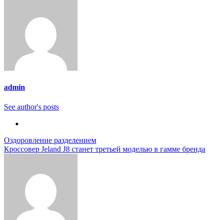
admin
See author's posts
Навигация
Оздоровление разделением
Кроссовер Jeland J8 станет третьей моделью в гамме бренда
по
записям