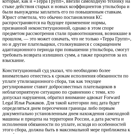
которые, как и «Терра Групп», ввезли самоходную технику на
стыке действия старых и новых коэффициентов утильсбора и
были вынуждены заплатить его по повышенным ставкам.
Юрист отметила, что обычно постановления КС
распространяются на будущее применение нормы,
признанной неконституционной, однако в этом споре
предметом рассмотрения стали правоотношения, возникшие в
прошлом, — это может означать, что не только «Терра Групп»,
но и другие плательщики, столкнувшиеся с сокращением
адаптационного периода при повышении утильсбора, смогут
требовать возврата излишних сумм, а также процентов за их
взыскание.
Конституционный суд указал, что необходимо более
внимательно отнестись к срокам исполнения обязанности по
уплате утилизационного сбора, так как текущее
регулирование ставит добросовестных плательщиков в
неблагоприятную ситуацию по сравнению с теми, кто
допускал нарушения, обратил внимание адвокат Forward
Legal Илья Рыжаков. Для такой категории лиц дата будет
определяться днем пересечения границы либо первым
документально установленным днем нахождения самоходной
машины и прицепа на территории России, а дата расчета и
исполнения обязанности по уплате, исходя из особенностей
этого сбора, должна быть в максимальной мере приближена к