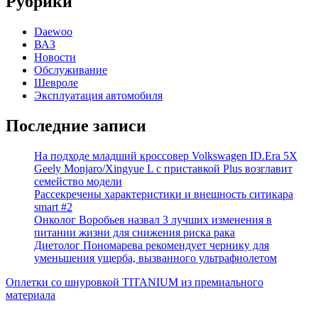
Рубрики
Daewoo
ВАЗ
Новости
Обслуживание
Шевроле
Эксплуатация автомобиля
Последние записи
На подходе младший кроссовер Volkswagen ID.Era 5X
Geely Monjaro/Xingyue L с приставкой Plus возглавит
семейство модели
Рассекречены характеристики и внешность ситикара
smart #2
Онколог Воробьев назвал 3 лучших изменения в
питании жизни для снижения риска рака
Диетолог Пономарева рекомендует чернику для
уменьшения ущерба, вызванного ультрафиолетом
Оплетки со шнуровкой TITANIUM из премиального
материала