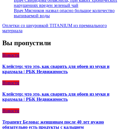
Врач Свиридова объяснила, при каких хронических
нарушениях вреден зеленый чай
Врач Мясников назвал опасно большое количество
выпиваемой воды
Оплетки со шнуровкой TITANIUM из премиального
материала
Вы пропустили
Новости
Клейстер: что это, как сварить для обоев из муки и
крахмала | РБК Недвижимость
Новости
Клейстер: что это, как сварить для обоев из муки и
крахмала | РБК Недвижимость
Новости
Терапевт Белова: женщинам после 40 лет нужно
обязательно есть продукты с кальцием