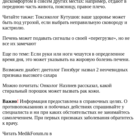
дискомфортом в совсем других местах: например, отдают в
переднюю часть живота, поясницу, правое плечо.
Читайте также: Токсиколог Кутушов: ваше здоровье может
быть под угрозой, если выбрать неправильную сковороду и
кастрюлю.
Печень может подавать сигналы о своей «перегрузке», но не
все их замечают
Еще по теме: Если руки или ноги чешутся в определенное
время дня, это может указывать на жировую болезнь печени.
Возможен диабет: диетолог Гинзбург назвал 2 неочевидных
признака высокого сахара
Можно почитать: Онколог Назлиев рассказал, какой
стиральный порошок может вызвать рак кожи.
Важно
!
Информация предоставлена в справочных целях. О
противопоказаниях и побочных действиях спрашивайте у
специалиста и ни при каких обстоятельствах не занимайтесь
самолечением. При первых признаках заболевания обратитесь
к врачу.
Читать MedikForum.ru в