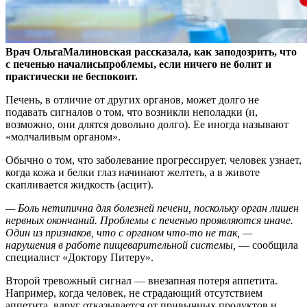
Врач ОльгаМалиновская рассказала, как заподозрить, что
с печенью началисьпроблемы, если ничего не болит и
практически не беспокоит.
Печень, в отличие от других
органов, может долго не
подавать сигналов о том, что возникли неполадки (и,
возможно, они длятся довольно долго). Ее иногда называют
«молчаливым органом».
Обычно о том, что заболевание прогрессирует, человек узнает,
когда кожа и белки глаз начинают желтеть, а в животе
скапливается жидкость (асцит).
— Боль нетипична для болезней печени, поскольку орган лишен
нервных окончаний. Проблемы с печенью проявляются иначе.
Один из признаков, что с органом что-то не так, —
нарушения в работе пищеварительной системы,
— сообщила
специалист «Доктору Питеру».
Второй тревожный сигнал — внезапная потеря аппетита.
Например, когда человек, не страдающий отсутствием
аппетита, вдруг отказывается от привычных продуктов и