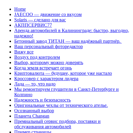
Перейти
Home
к
JAECOO — движение со вкусом
содержанию
Solaris — сделано для вас
АКППСЕРВИС77
Аренда автомобилей в Калининграде: быстро, выгодно,
надежно!
Бетонный завод ТИТАН — ваш надёжный партнёр.
Ваш персональный фоторедактор
Вижу все
Воздух под контролем
Выбор, которому можно доверять
Когда земля встречает огонь
Криптовалюта — будущее, которое уже настало
Кроссовер с характером лидера
Лада — то, что надо
Мы ремонтируем глушители в Санкт-Петербурге и
Колпино
Надежность и безопасность
Оригинальные чехлы от технического ателье.
Осознанный выбор
Планета Changan
Премиальный сервис подбора, поставки и
обслуживания автомобилей
Пример страницы