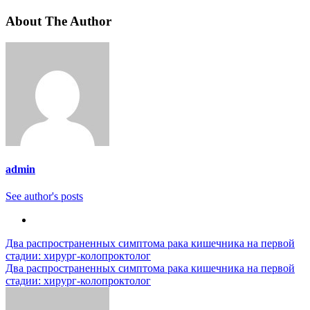
About The Author
admin
See author's posts
Навигация
Два распространенных симптома рака кишечника на первой
стадии: хирург-колопроктолог
по
Два распространенных симптома рака кишечника на первой
записям
стадии: хирург-колопроктолог