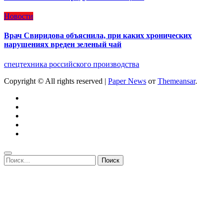
Новости
Врач Свиридова объяснила, при каких хронических
нарушениях вреден зеленый чай
спецтехника российского производства
Copyright © All rights reserved
|
Paper News
от
Themeansar
.
Найти: