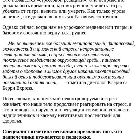
должна быть временной, краткосрочной: увидеть тигра,
убежать от тигра, выжить или умереть. Как только угроза
исчезнет, все должно вернуться к базовому состоянию.
Однако сейчас, когда нам не угрожают медведи или тигры, к
базовому состоянию вернуться труднее.
— Мы испытываем все больший эмоциональный, финансовый,
экологический и физический стресс: непрочитанные
электронные письма, споры с любимым человеком,
токсическое воздействие окружающей среды, пищевая
непереносимость, плохая погода, счета за электроэнергию,
заботы о здоровье и многое другое накапливаются каждый
божий день и поддерживают наш организм в состоянии
повышенной активности
, — отметила диетолог Кларисса
Берри Express.
По ее словам, хронический неконтролируемый стресс
означает, что наше тело продолжает реагировать на стресс, а
это приводит к нарушению регуляции гормонов, усталости
надпочечников и каскаду негативных последствий для
здоровья.
Специалист отметила несколько признаков того, что
надпочечники нуждаются в поддержке.