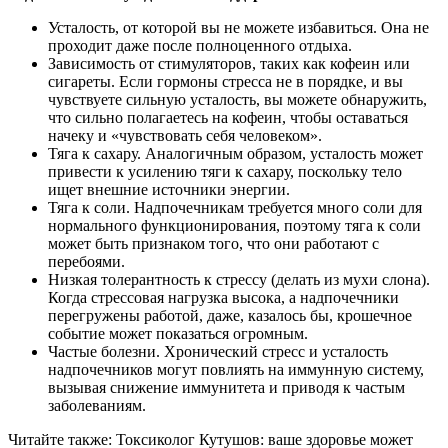
Усталость, от которой вы не можете избавиться. Она не
проходит даже после полноценного отдыха.
Зависимость от стимуляторов, таких как кофеин или
сигареты. Если гормоны стресса не в порядке, и вы
чувствуете сильную усталость, вы можете обнаружить,
что сильно полагаетесь на кофеин, чтобы оставаться
начеку и «чувствовать себя человеком».
Тяга к сахару. Аналогичным образом, усталость может
привести к усилению тяги к сахару, поскольку тело
ищет внешние источники энергии.
Тяга к соли. Надпочечникам требуется много соли для
нормального функционирования, поэтому тяга к соли
может быть признаком того, что они работают с
перебоями.
Низкая толерантность к стрессу (делать из мухи слона).
Когда стрессовая нагрузка высока, а надпочечники
перегружены работой, даже, казалось бы, крошечное
событие может показаться огромным.
Частые болезни. Хронический стресс и усталость
надпочечников могут повлиять на иммунную систему,
вызывая снижение иммунитета и приводя к частым
заболеваниям.
Читайте также: Токсиколог Кутушов: ваше здоровье может