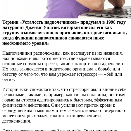
Термин «Усталость надпочечников» придумал в 1998 году
натуропат Джеймс Уилсон, который описал его как
«группу взаимосвязанных признаков, которые возникают,
когда
функции надпочечников снижаются ниже
необходимого уровня».
Надпочечники расположены, как исследует из их названия,
над почками и являются местом, где вырабатываются
основные гормоны стресса, такие как кортизол и адреналин.
Их роль заключается в подготовке организма к борьбе или
бегству от чего-то, что вам угрожает (стрессор) — «бей или
беги».
Исторически сложилось так, что стрессоры были вполне себе
реальными, такими, например, как тигры и лавины, поэтому
гормоны стресса адаптировались к быстрым, эффективным
физическим действиям. Они усиливают приток крови к
сердцу, легким и мышцам и тем самым отвлекают энергию от
менее насущных задач, таких как пищеварение и
детоксикация.
Это называется «стрессовой реакцией». Она непременно