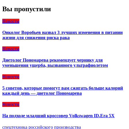
Вы пропустили
Новости
Онколог Воробьев назвал 3 лучших изменения в питании
жизни для снижения риска рака
Новости
Диетолог Пономарева рекомендует чернику для
уменьшения ущерба, вызванного ультрафиолетом
Новости
5 советов, которые помогут вам сжигать больше калорий
каждый день — диетолог Пономарева
Новости
На подходе младший кроссовер Volkswagen ID.Era 5X
спецтехника российского производства