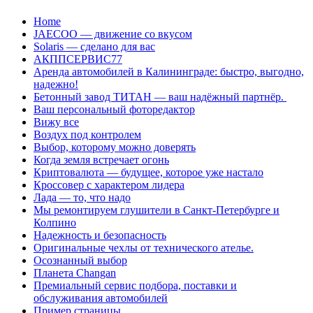
Перейти
Home
к
JAECOO — движение со вкусом
содержанию
Solaris — сделано для вас
АКППСЕРВИС77
Аренда автомобилей в Калининграде: быстро, выгодно,
надежно!
Бетонный завод ТИТАН — ваш надёжный партнёр.
Ваш персональный фоторедактор
Вижу все
Воздух под контролем
Выбор, которому можно доверять
Когда земля встречает огонь
Криптовалюта — будущее, которое уже настало
Кроссовер с характером лидера
Лада — то, что надо
Мы ремонтируем глушители в Санкт-Петербурге и
Колпино
Надежность и безопасность
Оригинальные чехлы от технического ателье.
Осознанный выбор
Планета Changan
Премиальный сервис подбора, поставки и
обслуживания автомобилей
Пример страницы