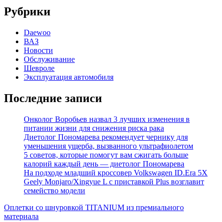
Рубрики
Daewoo
ВАЗ
Новости
Обслуживание
Шевроле
Эксплуатация автомобиля
Последние записи
Онколог Воробьев назвал 3 лучших изменения в
питании жизни для снижения риска рака
Диетолог Пономарева рекомендует чернику для
уменьшения ущерба, вызванного ультрафиолетом
5 советов, которые помогут вам сжигать больше
калорий каждый день — диетолог Пономарева
На подходе младший кроссовер Volkswagen ID.Era 5X
Geely Monjaro/Xingyue L с приставкой Plus возглавит
семейство модели
Оплетки со шнуровкой TITANIUM из премиального
материала