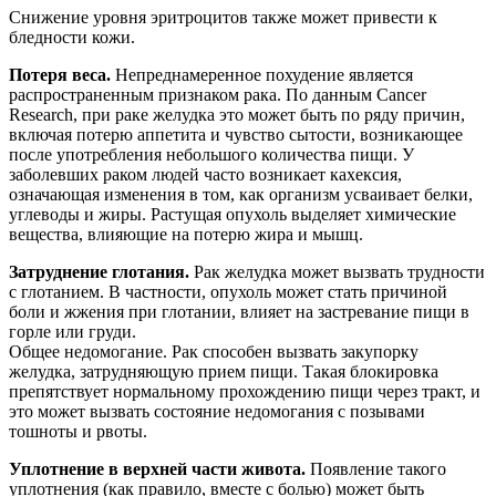
Снижение уровня эритроцитов также может привести к
бледности кожи.
Потеря веса.
Непреднамеренное похудение является
распространенным признаком рака. По данным Cancer
Research, при раке желудка это может быть по ряду причин,
включая потерю аппетита и чувство сытости, возникающее
после употребления небольшого количества пищи. У
заболевших раком людей часто возникает кахексия,
означающая изменения в том, как организм усваивает белки,
углеводы и жиры. Растущая опухоль выделяет химические
вещества, влияющие на потерю жира и мышц.
Затруднение глотания.
Рак желудка может вызвать трудности
с глотанием. В частности, опухоль может стать причиной
боли и жжения при глотании, влияет на застревание пищи в
горле или груди.
Общее недомогание. Рак способен вызвать закупорку
желудка, затрудняющую прием пищи. Такая блокировка
препятствует нормальному прохождению пищи через тракт, и
это может вызвать состояние недомогания с позывами
тошноты и рвоты.
Уплотнение в верхней части живота.
Появление такого
уплотнения (как правило, вместе с болью) может быть