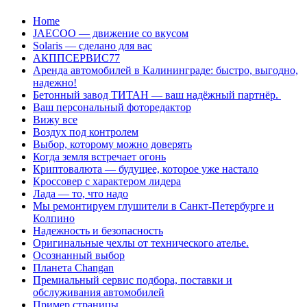
Перейти
Home
к
JAECOO — движение со вкусом
содержанию
Solaris — сделано для вас
АКППСЕРВИС77
Аренда автомобилей в Калининграде: быстро, выгодно,
надежно!
Бетонный завод ТИТАН — ваш надёжный партнёр.
Ваш персональный фоторедактор
Вижу все
Воздух под контролем
Выбор, которому можно доверять
Когда земля встречает огонь
Криптовалюта — будущее, которое уже настало
Кроссовер с характером лидера
Лада — то, что надо
Мы ремонтируем глушители в Санкт-Петербурге и
Колпино
Надежность и безопасность
Оригинальные чехлы от технического ателье.
Осознанный выбор
Планета Changan
Премиальный сервис подбора, поставки и
обслуживания автомобилей
Пример страницы