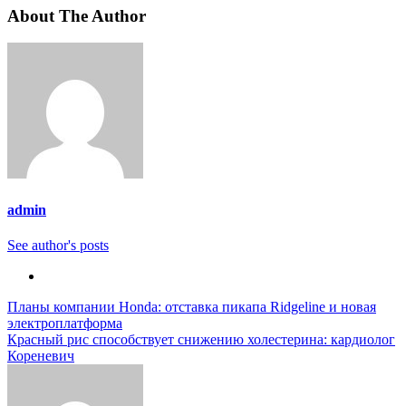
About The Author
admin
See author's posts
Навигация
Планы компании Honda: отставка пикапа Ridgeline и новая
электроплатформа
по
Красный рис способствует снижению холестерина: кардиолог
записям
Кореневич