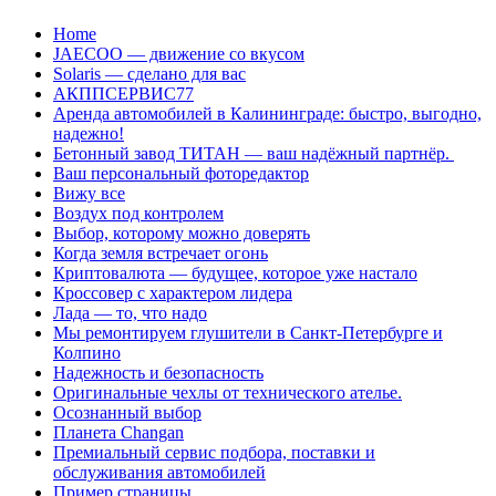
Перейти
Home
к
JAECOO — движение со вкусом
содержанию
Solaris — сделано для вас
АКППСЕРВИС77
Аренда автомобилей в Калининграде: быстро, выгодно,
надежно!
Бетонный завод ТИТАН — ваш надёжный партнёр.
Ваш персональный фоторедактор
Вижу все
Воздух под контролем
Выбор, которому можно доверять
Когда земля встречает огонь
Криптовалюта — будущее, которое уже настало
Кроссовер с характером лидера
Лада — то, что надо
Мы ремонтируем глушители в Санкт-Петербурге и
Колпино
Надежность и безопасность
Оригинальные чехлы от технического ателье.
Осознанный выбор
Планета Changan
Премиальный сервис подбора, поставки и
обслуживания автомобилей
Пример страницы