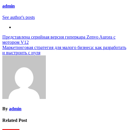
admin
See author's posts
Навигация
Представлена серийная версия гиперкара Zenvo Aurora с
мотором V12
по
Маркетинговая стратегия для малого бизнеса: как разработать
записям
и выстроить с нуля
By
admin
Related Post