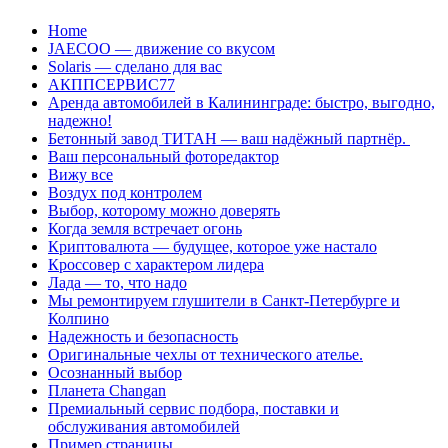
Перейти
Home
к
JAECOO — движение со вкусом
содержанию
Solaris — сделано для вас
АКППСЕРВИС77
Аренда автомобилей в Калининграде: быстро, выгодно,
надежно!
Бетонный завод ТИТАН — ваш надёжный партнёр.
Ваш персональный фоторедактор
Вижу все
Воздух под контролем
Выбор, которому можно доверять
Когда земля встречает огонь
Криптовалюта — будущее, которое уже настало
Кроссовер с характером лидера
Лада — то, что надо
Мы ремонтируем глушители в Санкт-Петербурге и
Колпино
Надежность и безопасность
Оригинальные чехлы от технического ателье.
Осознанный выбор
Планета Changan
Премиальный сервис подбора, поставки и
обслуживания автомобилей
Пример страницы