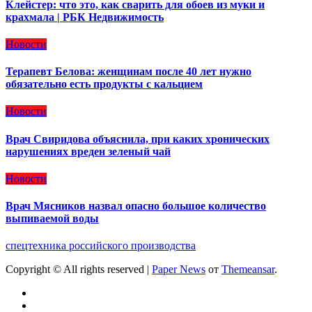
Клейстер: что это, как сварить для обоев из муки и
крахмала | РБК Недвижимость
Новости
Терапевт Белова: женщинам после 40 лет нужно
обязательно есть продукты с кальцием
Новости
Врач Свиридова объяснила, при каких хронических
нарушениях вреден зеленый чай
Новости
Врач Мясников назвал опасно большое количество
выпиваемой воды
спецтехника российского производства
Copyright © All rights reserved
|
Paper News
от
Themeansar
.