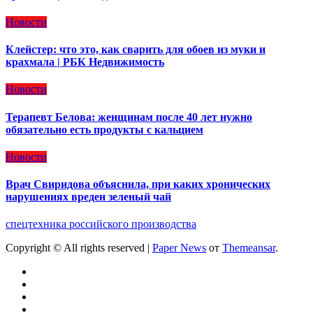
Новости
Клейстер: что это, как сварить для обоев из муки и
крахмала | РБК Недвижимость
Новости
Терапевт Белова: женщинам после 40 лет нужно
обязательно есть продукты с кальцием
Новости
Врач Свиридова объяснила, при каких хронических
нарушениях вреден зеленый чай
спецтехника российского производства
Copyright © All rights reserved
|
Paper News
от
Themeansar
.