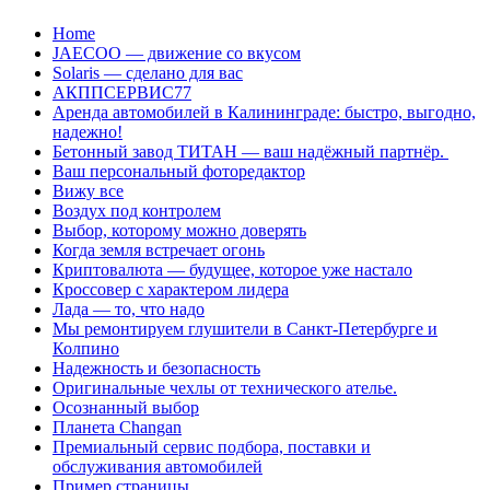
Перейти
Home
к
JAECOO — движение со вкусом
содержанию
Solaris — сделано для вас
АКППСЕРВИС77
Аренда автомобилей в Калининграде: быстро, выгодно,
надежно!
Бетонный завод ТИТАН — ваш надёжный партнёр.
Ваш персональный фоторедактор
Вижу все
Воздух под контролем
Выбор, которому можно доверять
Когда земля встречает огонь
Криптовалюта — будущее, которое уже настало
Кроссовер с характером лидера
Лада — то, что надо
Мы ремонтируем глушители в Санкт-Петербурге и
Колпино
Надежность и безопасность
Оригинальные чехлы от технического ателье.
Осознанный выбор
Планета Changan
Премиальный сервис подбора, поставки и
обслуживания автомобилей
Пример страницы