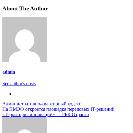
About The Author
admin
See author's posts
Навигация
Административно-квартирный кодекс
На ПМЭФ откроется площадка передовых IТ-решений
по
«Территория инноваций» — РБК Отрасли
записям