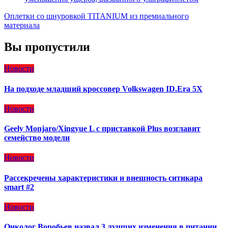
Оплетки со шнуровкой TITANIUM из премиального
материала
Вы пропустили
Новости
На подходе младший кроссовер Volkswagen ID.Era 5X
Новости
Geely Monjaro/Xingyue L с приставкой Plus возглавит
семейство модели
Новости
Рассекречены характеристики и внешность ситикара
smart #2
Новости
Онколог Воробьев назвал 3 лучших изменения в питании