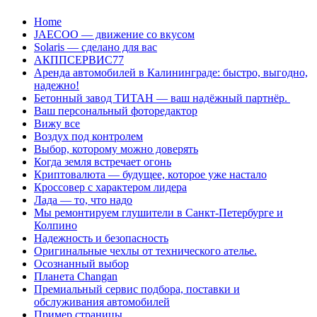
Перейти
Home
к
JAECOO — движение со вкусом
содержанию
Solaris — сделано для вас
АКППСЕРВИС77
Аренда автомобилей в Калининграде: быстро, выгодно,
надежно!
Бетонный завод ТИТАН — ваш надёжный партнёр.
Ваш персональный фоторедактор
Вижу все
Воздух под контролем
Выбор, которому можно доверять
Когда земля встречает огонь
Криптовалюта — будущее, которое уже настало
Кроссовер с характером лидера
Лада — то, что надо
Мы ремонтируем глушители в Санкт-Петербурге и
Колпино
Надежность и безопасность
Оригинальные чехлы от технического ателье.
Осознанный выбор
Планета Changan
Премиальный сервис подбора, поставки и
обслуживания автомобилей
Пример страницы