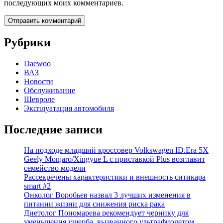
последующих моих комментариев.
Рубрики
Daewoo
ВАЗ
Новости
Обслуживание
Шевроле
Эксплуатация автомобиля
Последние записи
На подходе младший кроссовер Volkswagen ID.Era 5X
Geely Monjaro/Xingyue L с приставкой Plus возглавит
семейство модели
Рассекречены характеристики и внешность ситикара
smart #2
Онколог Воробьев назвал 3 лучших изменения в
питании жизни для снижения риска рака
Диетолог Пономарева рекомендует чернику для
уменьшения ущерба, вызванного ультрафиолетом