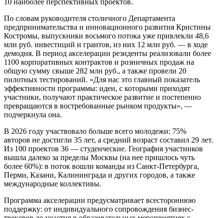
10 наиболее перспективных проектов.
По словам руководителя столичного Департамента
предпринимательства и инновационного развития Кристины
Костромы, выпускники восьмого потока уже привлекли 48,6
млн руб. инвестиций и грантов, из них 12 млн руб. — в ходе
демодня. В период акселерации резиденты реализовали более
1100 корпоративных контрактов и розничных продаж на
общую сумму свыше 282 млн руб., а также провели 20
пилотных тестирований. «Для нас это главный показатель
эффективности программы: идеи, с которыми приходят
участники, получают практическое развитие и постепенно
превращаются в востребованные рынком продукты», —
подчеркнула она.
В 2026 году участвовало больше всего молодежи: 75%
авторов не достигли 35 лет, а средний возраст составил 29 лет.
Из 100 проектов 36 — студенческие. География участников
вышла далеко за пределы Москвы (на нее пришлось чуть
более 60%): в поток вошли команды из Санкт-Петербурга,
Перми, Казани, Калининграда и других городов, а также
международные коллективы.
Программа акселерации предусматривает всестороннюю
поддержку: от индивидуального сопровождения бизнес-
трекеров до участия в образовательных мероприятиях с