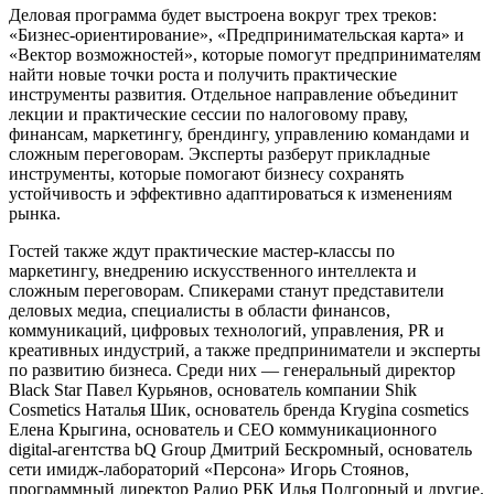
Деловая программа будет выстроена вокруг трех треков:
«Бизнес-ориентирование», «Предпринимательская карта» и
«Вектор возможностей», которые помогут предпринимателям
найти новые точки роста и получить практические
инструменты развития. Отдельное направление объединит
лекции и практические сессии по налоговому праву,
финансам, маркетингу, брендингу, управлению командами и
сложным переговорам. Эксперты разберут прикладные
инструменты, которые помогают бизнесу сохранять
устойчивость и эффективно адаптироваться к изменениям
рынка.
Гостей также ждут практические мастер-классы по
маркетингу, внедрению искусственного интеллекта и
сложным переговорам. Спикерами станут представители
деловых медиа, специалисты в области финансов,
коммуникаций, цифровых технологий, управления, PR и
креативных индустрий, а также предприниматели и эксперты
по развитию бизнеса. Среди них — генеральный директор
Black Star Павел Курьянов, основатель компании Shik
Cosmetics Наталья Шик, основатель бренда Krygina cosmetics
Елена Крыгина, основатель и CEO коммуникационного
digital-агентства bQ Group Дмитрий Бескромный, основатель
сети имидж-лабораторий «Персона» Игорь Стоянов,
программный директор Радио РБК Илья Подгорный и другие.