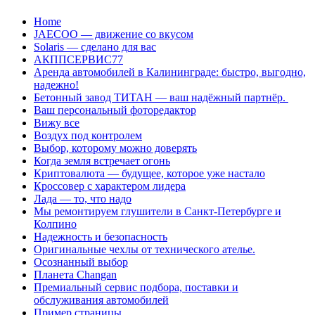
Перейти
Home
к
JAECOO — движение со вкусом
содержанию
Solaris — сделано для вас
АКППСЕРВИС77
Аренда автомобилей в Калининграде: быстро, выгодно,
надежно!
Бетонный завод ТИТАН — ваш надёжный партнёр.
Ваш персональный фоторедактор
Вижу все
Воздух под контролем
Выбор, которому можно доверять
Когда земля встречает огонь
Криптовалюта — будущее, которое уже настало
Кроссовер с характером лидера
Лада — то, что надо
Мы ремонтируем глушители в Санкт-Петербурге и
Колпино
Надежность и безопасность
Оригинальные чехлы от технического ателье.
Осознанный выбор
Планета Changan
Премиальный сервис подбора, поставки и
обслуживания автомобилей
Пример страницы