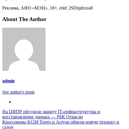
Реклама, АНО «МЭЦ», 18+, erid: 2SDnjdzxss8
About The Author
admin
See author's posts
Навигация
На ЦИПР обсудили защиту IT-инфраструктуры и
восстановление данных — РБК Отрасли
по
Кроссоверы KGM Torres и Actyon обрели новую технику и
записям
салон