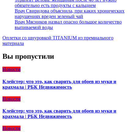
обязательно есть продукты с кальцием
Врач Свиридова объяснила, при каких хронических
нарушениях вреден зеленый чай
Врач Мясников назвал опасно большое количество
выпиваемой воды
Оплетки со шнуровкой TITANIUM из премиального
материала
Вы пропустили
Новости
Клейстер: что это, как сварить для обоев из муки и
крахмала | РБК Недвижимость
Новости
Клейстер: что это, как сварить для обоев из муки и
крахмала | РБК Недвижимость
Новости