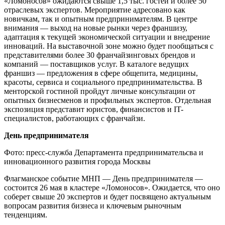
«Ломоносов» ожидаются свыше 1,5 тыс. гостей и более 50
отраслевых экспертов. Мероприятие адресовано как
новичкам, так и опытным предпринимателям. В центре
внимания — выход на новые рынки через франшизу,
адаптация к текущей экономической ситуации и внедрение
инноваций. На выставочной зоне можно будет пообщаться с
представителями более 30 франчайзинговых брендов и
компаний — поставщиков услуг. В каталоге ведущих
франшиз — предложения в сфере общепита, медицины,
красоты, сервиса и социального предпринимательства. В
менторской гостиной пройдут личные консультации от
опытных бизнесменов и профильных экспертов. Отдельная
экспозиция представит юристов, финансистов и IT-
специалистов, работающих с франчайзи.
День предпринимателя
Фото: пресс-служба Департамента предпринимательсва и
инновационного развития города Москвы
Флагманское событие МНП — День предпринимателя —
состоится 26 мая в кластере «Ломоносов». Ожидается, что оно
соберет свыше 20 экспертов и будет посвящено актуальным
вопросам развития бизнеса и ключевым рыночным
тенденциям.