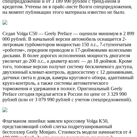
спецпреддожений и от 3 189 990 рублей с трейд-ином и
кредитом. Учтены ли в прайс-листе Волги спецпредложения,
на момент публикации этого материала известно не было.
Седан Volga C50 — Geely Preface — оценили минимум в 2 899
000 рублей. В начальной версии автомобиль оснащается 2-
литровым турбомотором мощностью 150 л.с., 7-ступенчатым
«роботом», передним приводом и 17-дюймовыми колесными
дисками. В более дорогих исполнениях мощность двигателя
увеличат до 200 л.с., а диаметр колес — до 18 дюймов. Кроме
того, топовые версии получат систему бесключевого доступа,
двухзонный климат-контроль, аудиосистему с 12 динамиками,
датчики света и дождя, камеры кругового обзора, адаптивный
круиз-контроль, а также системы автоматического
торможения и удержания в полосе. Оригинальный Geely
Preface сегодня предлагается в России по цене от 3 329 990
рублей (или от 3 079 990 рублей с учетом спецпредложений).
Флагманом линейки заявлен кроссовер Volga K50,
представляющий собой слегка подретушированный
бестселлер Geely Monjaro. Стоимость модели начинается от 4