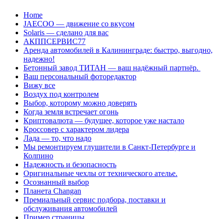
Перейти
Home
к
JAECOO — движение со вкусом
содержанию
Solaris — сделано для вас
АКППСЕРВИС77
Аренда автомобилей в Калининграде: быстро, выгодно,
надежно!
Бетонный завод ТИТАН — ваш надёжный партнёр.
Ваш персональный фоторедактор
Вижу все
Воздух под контролем
Выбор, которому можно доверять
Когда земля встречает огонь
Криптовалюта — будущее, которое уже настало
Кроссовер с характером лидера
Лада — то, что надо
Мы ремонтируем глушители в Санкт-Петербурге и
Колпино
Надежность и безопасность
Оригинальные чехлы от технического ателье.
Осознанный выбор
Планета Changan
Премиальный сервис подбора, поставки и
обслуживания автомобилей
Пример страницы