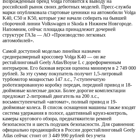
Возрожденный бренд Volga готовится к выводу на
российский рынок своих дебютных моделей. Пресс-служба
марки опубликовала стартовые ценники на автомобили Volga
K40, C50 и K50, которые уже начали собирать на бывшей
сборочной линии Volkswagen и Skoda в Нижнем Новгороде.
Напомним, сейчас площадка принадлежит дочерней
структуре ГАЗа — АО «Производство легковых
автомобилей».
Самой доступной моделью линейки назначен
среднеразмерный кроссовер Volga K40 — он же
рестайлинговый Geely Atlas/Boyue L с дореформенным
интерьером. Его базовая версия оценена минимум в 2 749 000
рублей. За эту сумму покупатель получит 1,5-литровый
турбомотор мощностью 147 л.с., 7-ступенчатую
роботизированную коробку передач, передний привод и 18-
дюймовые колесные диски. Более дорогие комплектации
предложат 2-литровый двигатель на 200 л.с.,
восьмиступенчатый «автомат», полный привод и 19-
дюймовые колеса. В список оснащения машины также входят
система удержания в полосе, адаптивный круиз-контроль,
камеры кругового обзора, преднатяжители ремней
безопасности и шесть подушек безопасности. Для сравнения:
официально продающийся в России дорестайлинговый Geely
Atlas сейчас стоит от 3 449 990 рублей без учета