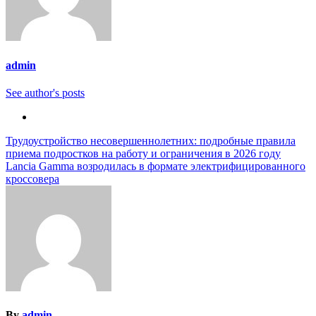
admin
See author's posts
Навигация
Трудоустройство несовершеннолетних: подробные правила
приема подростков на работу и ограничения в 2026 году
по
Lancia Gamma возродилась в формате электрифицированного
записям
кроссовера
By
admin