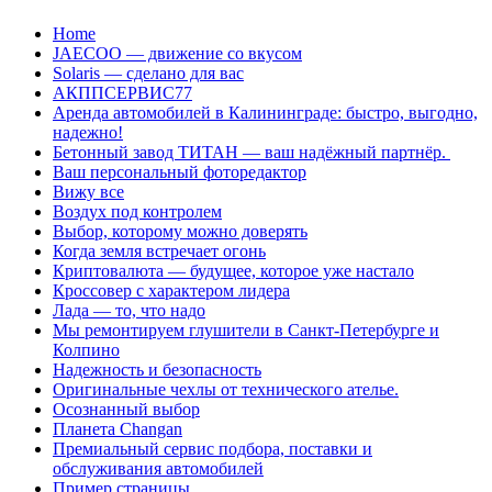
Перейти
Home
к
JAECOO — движение со вкусом
содержанию
Solaris — сделано для вас
АКППСЕРВИС77
Аренда автомобилей в Калининграде: быстро, выгодно,
надежно!
Бетонный завод ТИТАН — ваш надёжный партнёр.
Ваш персональный фоторедактор
Вижу все
Воздух под контролем
Выбор, которому можно доверять
Когда земля встречает огонь
Криптовалюта — будущее, которое уже настало
Кроссовер с характером лидера
Лада — то, что надо
Мы ремонтируем глушители в Санкт-Петербурге и
Колпино
Надежность и безопасность
Оригинальные чехлы от технического ателье.
Осознанный выбор
Планета Changan
Премиальный сервис подбора, поставки и
обслуживания автомобилей
Пример страницы