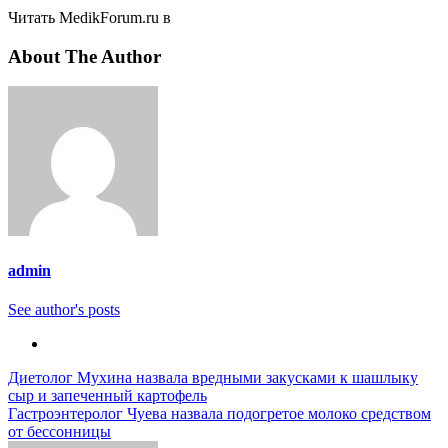
Читать MedikForum.ru в
About The Author
admin
See author's posts
Навигация
Диетолог Мухина назвала вредными закусками к шашлыку
сыр и запеченный картофель
по
Гастроэнтеролог Чуева назвала подогретое молоко средством
записям
от бессонницы