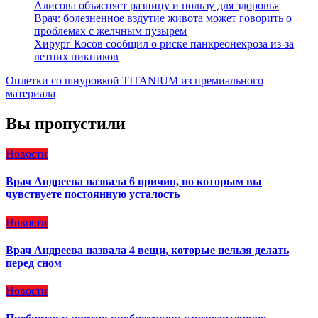
Алисова объясняет разницу и пользу для здоровья
Врач: болезненное вздутие живота может говорить о
проблемах с желчным пузырем
Хирург Косов сообщил о риске панкреонекроза из-за
летних пикников
Оплетки со шнуровкой TITANIUM из премиального
материала
Вы пропустили
Новости
Врач Андреева назвала 6 причин, по которым вы
чувствуете постоянную усталость
Новости
Врач Андреева назвала 4 вещи, которые нельзя делать
перед сном
Новости