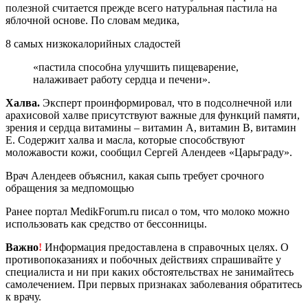
полезной считается прежде всего натуральная пастила на
яблочной основе. По словам медика,
8 самых низкокалорийных сладостей
«пастила способна улучшить пищеварение,
налаживает работу сердца и печени».
Халва.
Эксперт проинформировал, что в подсолнечной или
арахисовой халве присутствуют важные для функций памяти,
зрения и сердца витамины – витамин А, витамин В, витамин
Е. Содержит халва и масла, которые способствуют
моложавости кожи, сообщил Сергей Алендеев «Царьграду».
Врач Алендеев объяснил, какая сыпь требует срочного
обращения за медпомощью
Ранее портал MedikForum.ru писал о том, что молоко можно
использовать как средство от бессонницы.
Важно
!
Информация предоставлена в справочных целях. О
противопоказаниях и побочных действиях спрашивайте у
специалиста и ни при каких обстоятельствах не занимайтесь
самолечением. При первых признаках заболевания обратитесь
к врачу.