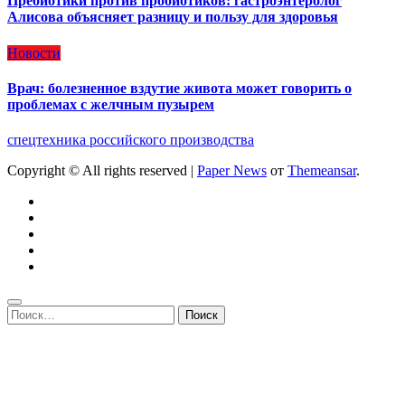
Пребиотики против пробиотиков: гастроэнтеролог
Алисова объясняет разницу и пользу для здоровья
Новости
Врач: болезненное вздутие живота может говорить о
проблемах с желчным пузырем
спецтехника российского производства
Copyright © All rights reserved
|
Paper News
от
Themeansar
.
Найти: