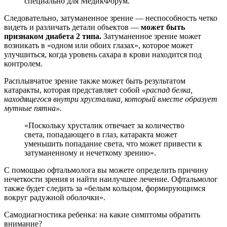
специально для МедикФорум.
Следовательно, затуманенное зрение — неспособность четко
видеть и различать детали объектов —
может быть
признаком диабета 2 типа.
Затуманенное зрение может
возникать в «одном или обоих глазах», которое может
улучшиться, когда уровень сахара в крови находится под
контролем.
Расплывчатое зрение также может быть результатом
катаракты, которая представляет собой
«распад белка,
находящегося внутри хрусталика, который вместе образует
мутные пятна».
«Поскольку хрусталик отвечает за количество
света, попадающего в глаз, катаракта может
уменьшить попадание света, что может привести к
затуманенному и нечеткому зрению».
С помощью офтальмолога вы можете определить причину
нечеткости зрения и найти наилучшее лечение. Офтальмолог
также будет следить за «белым кольцом, формирующимся
вокруг радужной оболочки».
Самодиагностика ребенка: на какие симптомы обратить
внимание?