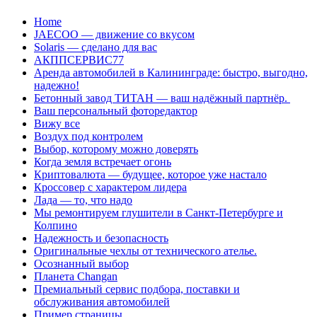
Перейти
Home
к
JAECOO — движение со вкусом
содержанию
Solaris — сделано для вас
АКППСЕРВИС77
Аренда автомобилей в Калининграде: быстро, выгодно,
надежно!
Бетонный завод ТИТАН — ваш надёжный партнёр.
Ваш персональный фоторедактор
Вижу все
Воздух под контролем
Выбор, которому можно доверять
Когда земля встречает огонь
Криптовалюта — будущее, которое уже настало
Кроссовер с характером лидера
Лада — то, что надо
Мы ремонтируем глушители в Санкт-Петербурге и
Колпино
Надежность и безопасность
Оригинальные чехлы от технического ателье.
Осознанный выбор
Планета Changan
Премиальный сервис подбора, поставки и
обслуживания автомобилей
Пример страницы