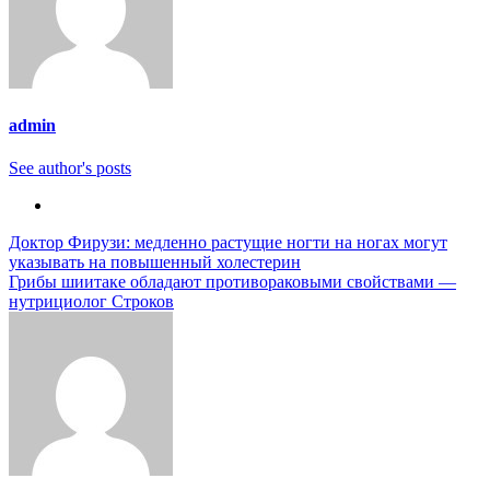
admin
See author's posts
Навигация
Доктор Фирузи: медленно растущие ногти на ногах могут
указывать на повышенный холестерин
по
Грибы шиитаке обладают противораковыми свойствами —
записям
нутрициолог Строков