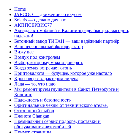
Перейти
Home
к
JAECOO — движение со вкусом
содержанию
Solaris — сделано для вас
АКППСЕРВИС77
Аренда автомобилей в Калининграде: быстро, выгодно,
надежно!
Бетонный завод ТИТАН — ваш надёжный партнёр.
Ваш персональный фоторедактор
Вижу все
Воздух под контролем
Выбор, которому можно доверять
Когда земля встречает огонь
Криптовалюта — будущее, которое уже настало
Кроссовер с характером лидера
Лада — то, что надо
Мы ремонтируем глушители в Санкт-Петербурге и
Колпино
Надежность и безопасность
Оригинальные чехлы от технического ателье.
Осознанный выбор
Планета Changan
Премиальный сервис подбора, поставки и
обслуживания автомобилей
Пример страницы