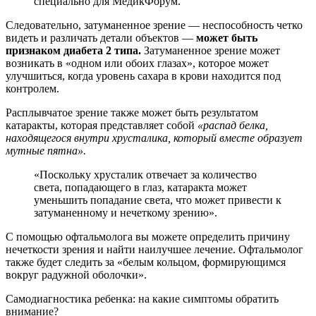
специально для МедикФорум.
Следовательно, затуманенное зрение — неспособность четко
видеть и различать детали объектов —
может быть
признаком диабета 2 типа.
Затуманенное зрение может
возникать в «одном или обоих глазах», которое может
улучшиться, когда уровень сахара в крови находится под
контролем.
Расплывчатое зрение также может быть результатом
катаракты, которая представляет собой
«распад белка,
находящегося внутри хрусталика, который вместе образует
мутные пятна».
«Поскольку хрусталик отвечает за количество
света, попадающего в глаз, катаракта может
уменьшить попадание света, что может привести к
затуманенному и нечеткому зрению».
С помощью офтальмолога вы можете определить причину
нечеткости зрения и найти наилучшее лечение. Офтальмолог
также будет следить за «белым кольцом, формирующимся
вокруг радужной оболочки».
Самодиагностика ребенка: на какие симптомы обратить
внимание?