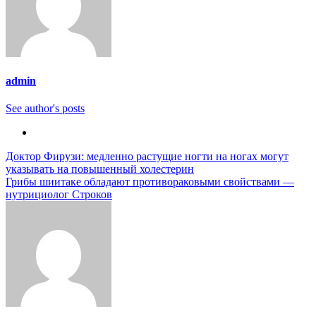
admin
See author's posts
Навигация
Доктор Фирузи: медленно растущие ногти на ногах могут
указывать на повышенный холестерин
по
Грибы шиитаке обладают противораковыми свойствами —
записям
нутрициолог Строков