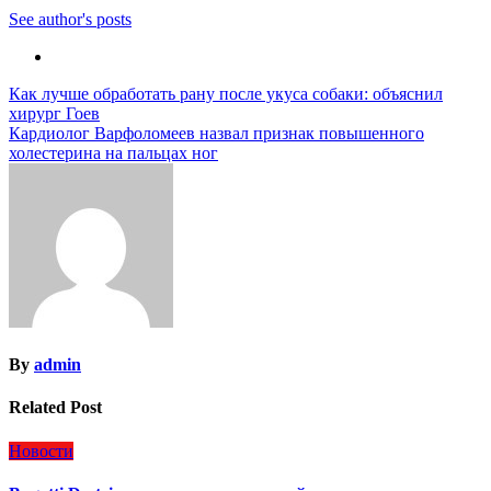
See author's posts
Навигация
Как лучше обработать рану после укуса собаки: объяснил
хирург Гоев
по
Кардиолог Варфоломеев назвал признак повышенного
записям
холестерина на пальцах ног
By
admin
Related Post
Новости