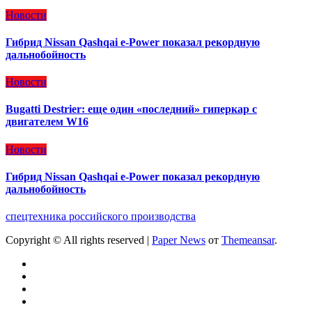
Новости
Гибрид Nissan Qashqai e-Power показал рекордную
дальнобойность
Новости
Bugatti Destrier: еще один «последний» гиперкар с
двигателем W16
Новости
Гибрид Nissan Qashqai e-Power показал рекордную
дальнобойность
спецтехника российского производства
Copyright © All rights reserved
|
Paper News
от
Themeansar
.