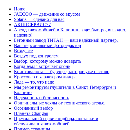
Перейти
Home
к
JAECOO — движение со вкусом
содержанию
Solaris — сделано для вас
АКППСЕРВИС77
Аренда автомобилей в Калининграде: быстро, выгодно,
надежно!
Бетонный завод ТИТАН — ваш надёжный партнёр.
Ваш персональный фоторедактор
Вижу все
Воздух под контролем
Выбор, которому можно доверять
Когда земля встречает огонь
Криптовалюта — будущее, которое уже настало
Кроссовер с характером лидера
Лада — то, что надо
Мы ремонтируем глушители в Санкт-Петербурге и
Колпино
Надежность и безопасность
Оригинальные чехлы от технического ателье.
Осознанный выбор
Планета Changan
Премиальный сервис подбора, поставки и
обслуживания автомобилей
Пример страницы