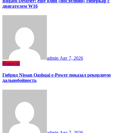
Bugatti Destrier: еще один «последний» гиперкар с
двигателем W16
admin
Авг 7, 2026
Новости
Гибрид Nissan Qashqai e-Power показал рекордную
дальнобойность
admin
Авг 7, 2026