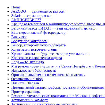
Перейти
Home
к
JAECOO — движение со вкусом
содержанию
Solaris — сделано для вас
АКППСЕРВИС77
Аренда автомобилей в Калининграде: быстро, выгодно, 
Бетонный завод ТИТАН — ваш надёжный партнёр.
Ваш персональный фоторедактор
Вижу все
Воздух под контролем
Выбор, которому можно доверять
Когда земля встречает огонь
Криптовалюта — будущее, которое уже настало
Кроссовер с характером лидера
Лада — то, что надо
Мы ремонтируем глушители в Санкт-Петербурге и Колп
Надежность и безопасность
Оригинальные чехлы от технического ателье.
Осознанный выбор
Планета Changan
Премиальный сервис подбора, поставки и обслуживания
Пример страницы
Ремонт автоматических трансмиссий в Москве: професси
Технологии и комфорт
Технологии, подтвержденные рекордами