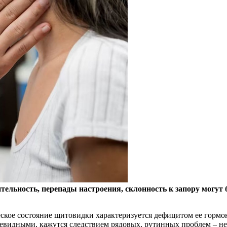
тельность, перепады настроения, склонность к запору могу
ское состояние щитовидки характеризуется дефицитом ее гормон
евидными, кажутся следствием рядовых, рутинных проблем – не