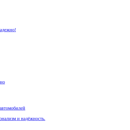
надежно!
ино
 автомобилей
онализм и надёжность.