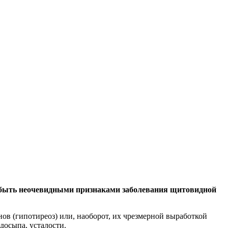
т быть неочевидными признаками заболевания
щитовидной
ов (гипотиреоз) или, наоборот, их чрезмерной выработкой
досыпа, усталости.