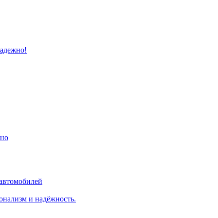
надежно!
ино
 автомобилей
онализм и надёжность.