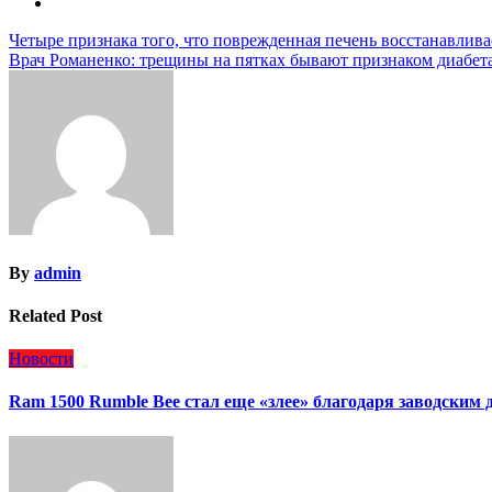
Навигация
Четыре признака того, что поврежденная печень восстанавлива
Врач Романенко: трещины на пятках бывают признаком диабет
по
записям
By
admin
Related Post
Новости
Ram 1500 Rumble Bee стал еще «злее» благодаря заводским