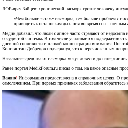
ЛОР-врач Зайцев: хронический насморк грозит человеку инсул
«Чем больше «стаж» насморка, тем больше проблем с носом: разрастаются нижние носовые раковины, появляются полипы, нарушается слизистая оболочка и прочее. Все это может
приводить к остановкам дыхания во время сна – ночным
Медик добавил, что люди с апноэ часто страдают от недосыпа 
сосудистой системы. В том числе усиливается подверженност
дневной сонливости и плохой концентрации внимания. По это
Константин Добрецов подчеркнул, что к перечисленным непри
Назальные средства от насморка могут довести до гипертонии:
Ранее портал MedikForum.ru писал о том, на какое опасные пр
Важно
!
Информация предоставлена в справочных целях. О прот
самолечением. При первых признаках заболевания обратитесь к