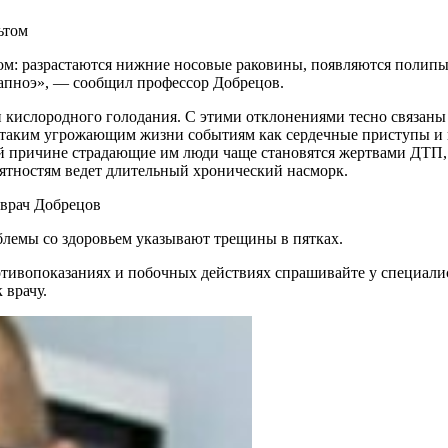
ьтом
 апноэ», — сообщил профессор Добрецов.
и кислородного голодания. С этими отклонениями тесно связаны
ь таким угрожающим жизни событиям как сердечные приступы и
й причине страдающие им люди чаще становятся жертвами ДТП,
ятностям ведет длительный хронический насморк.
 врач Добрецов
облемы со здоровьем указывают трещины в пятках.
ивопоказаниях и побочных действиях спрашивайте у специалист
 врачу.