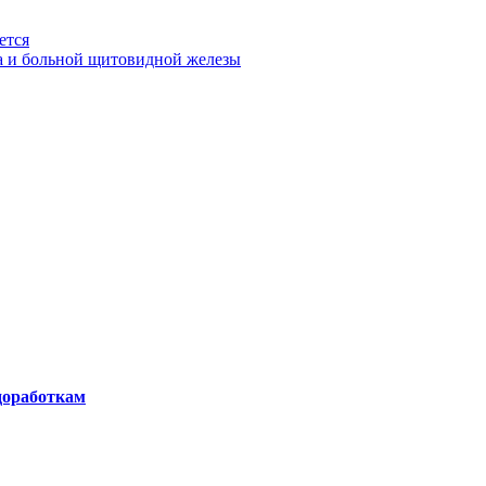
ется
а и больной щитовидной железы
 доработкам