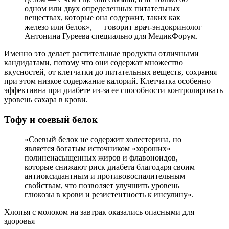
одном или двух определенных питательных
веществах, которые она содержит, таких как
железо или белок», — говорит врач-эндокринолог
Антонина Гуреева специально для МедикФорум.
Именно это делает растительные продукты отличными
кандидатами, потому что они содержат множество
вкусностей, от клетчатки до питательных веществ, сохраняя
при этом низкое содержание калорий. Клетчатка особенно
эффективна при диабете из-за ее способности контролировать
уровень сахара в крови.
Тофу и соевый белок
«Соевый белок не содержит холестерина, но
является богатым источником «хороших»
полиненасыщенных жиров и флавоноидов,
которые снижают риск диабета благодаря своим
антиоксидантным и противовоспалительным
свойствам, что позволяет улучшить уровень
глюкозы в крови и резистентность к инсулину».
Хлопья с молоком на завтрак оказались опасными для
здоровья