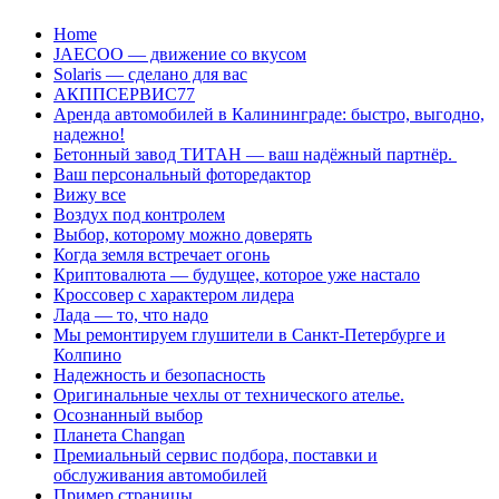
Перейти
Home
к
JAECOO — движение со вкусом
содержанию
Solaris — сделано для вас
АКППСЕРВИС77
Аренда автомобилей в Калининграде: быстро, выгодно,
надежно!
Бетонный завод ТИТАН — ваш надёжный партнёр.
Ваш персональный фоторедактор
Вижу все
Воздух под контролем
Выбор, которому можно доверять
Когда земля встречает огонь
Криптовалюта — будущее, которое уже настало
Кроссовер с характером лидера
Лада — то, что надо
Мы ремонтируем глушители в Санкт-Петербурге и
Колпино
Надежность и безопасность
Оригинальные чехлы от технического ателье.
Осознанный выбор
Планета Changan
Премиальный сервис подбора, поставки и
обслуживания автомобилей
Пример страницы