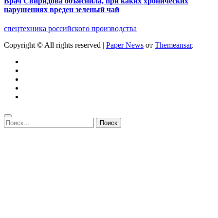
Врач Свиридова объяснила, при каких хронических
нарушениях вреден зеленый чай
спецтехника российского производства
Copyright © All rights reserved
|
Paper News
от
Themeansar
.
Найти: