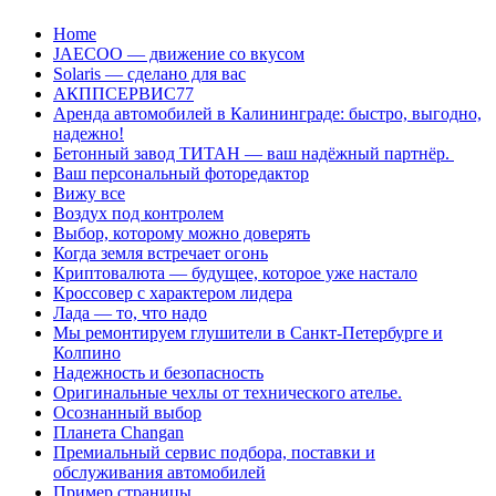
Перейти
Home
к
JAECOO — движение со вкусом
содержанию
Solaris — сделано для вас
АКППСЕРВИС77
Аренда автомобилей в Калининграде: быстро, выгодно,
надежно!
Бетонный завод ТИТАН — ваш надёжный партнёр.
Ваш персональный фоторедактор
Вижу все
Воздух под контролем
Выбор, которому можно доверять
Когда земля встречает огонь
Криптовалюта — будущее, которое уже настало
Кроссовер с характером лидера
Лада — то, что надо
Мы ремонтируем глушители в Санкт-Петербурге и
Колпино
Надежность и безопасность
Оригинальные чехлы от технического ателье.
Осознанный выбор
Планета Changan
Премиальный сервис подбора, поставки и
обслуживания автомобилей
Пример страницы