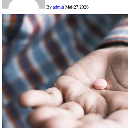
By
admin
Май27,2026