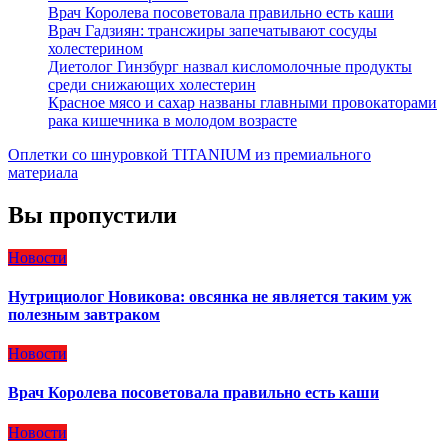
Врач Королева посоветовала правильно есть каши
Врач Гадзиян: трансжиры запечатывают сосуды
холестерином
Диетолог Гинзбург назвал кисломолочные продукты
среди снижающих холестерин
Красное мясо и сахар названы главными провокаторами
рака кишечника в молодом возрасте
Оплетки со шнуровкой TITANIUM из премиального
материала
Вы пропустили
Новости
Нутрициолог Новикова: овсянка не является таким уж
полезным завтраком
Новости
Врач Королева посоветовала правильно есть каши
Новости