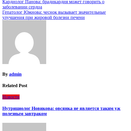
Навигация
Кардиолог Панова: брадикардия может говорить о
заболевании сердца
по
Гепатолог Южнова: чеснок вызывает значительные
записям
улучшения при жировой болезни печени
By
admin
Related Post
Новости
Нутрициолог Новикова: овсянка не является таким уж
полезным завтраком