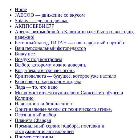
Перейти
Home
к
JAECOO — движение со вкусом
содержанию
Solaris — сделано для вас
АКППСЕРВИС77
Аренда автомобилей в Калининграде: быстро, выгодно,
надежно!
Бетонный завод ТИТАН — ваш надёжный партнёр.
Ваш персональный фоторедактор
Вижу все
Воздух под контролем
Выбор, которому можно доверять
Когда земля встречает огонь
Криптовалюта — будущее, которое уже настало
Кроссовер с характером лидера
Лада — то, что надо
Мы ремонтируем глушители в Санкт-Петербурге и
Колпино
Надежность и безопасность
Оригинальные чехлы от технического ателье.
Осознанный выбор
Планета Changan
Премиальный сервис подбора, поставки и
обслуживания автомобилей
Пример страницы