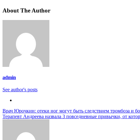
About The Author
admin
See author's posts
Навигация
Врач Юрочкин: отеки ног могут быть следствием тромбоза и б
Терапевт Андреева назвала 3 повседневные привычки, от кото
по
записям