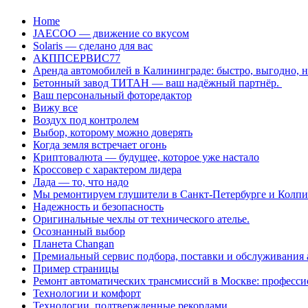
Перейти
Home
к
JAECOO — движение со вкусом
содержанию
Solaris — сделано для вас
АКППСЕРВИС77
Аренда автомобилей в Калининграде: быстро, выгодно, 
Бетонный завод ТИТАН — ваш надёжный партнёр.
Ваш персональный фоторедактор
Вижу все
Воздух под контролем
Выбор, которому можно доверять
Когда земля встречает огонь
Криптовалюта — будущее, которое уже настало
Кроссовер с характером лидера
Лада — то, что надо
Мы ремонтируем глушители в Санкт-Петербурге и Колп
Надежность и безопасность
Оригинальные чехлы от технического ателье.
Осознанный выбор
Планета Changan
Премиальный сервис подбора, поставки и обслуживания
Пример страницы
Ремонт автоматических трансмиссий в Москве: професси
Технологии и комфорт
Технологии, подтвержденные рекордами