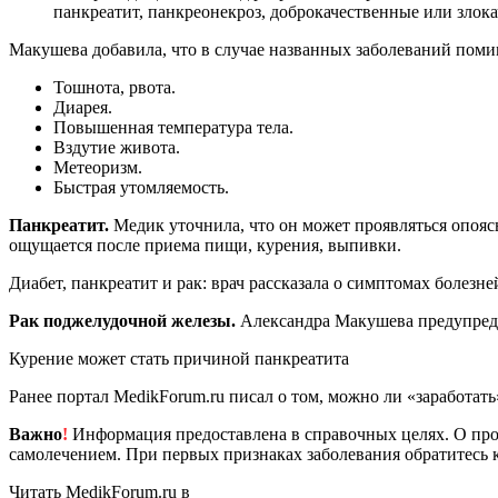
панкреатит, панкреонекроз, доброкачественные или злок
Макушева добавила, что в случае названных заболеваний по
Тошнота, рвота.
Диарея.
Повышенная температура тела.
Вздутие живота.
Метеоризм.
Быстрая утомляемость.
Панкреатит.
Медик уточнила, что он может проявляться опояс
ощущается после приема пищи, курения, выпивки.
Диабет, панкреатит и рак: врач рассказала о симптомах болез
Рак поджелудочной железы.
Александра Макушева предупредил
Курение может стать причиной панкреатита
Ранее портал MedikForum.ru писал о том, можно ли «заработать»
Важно
!
Информация предоставлена в справочных целях. О прот
самолечением. При первых признаках заболевания обратитесь к
Читать MedikForum.ru в