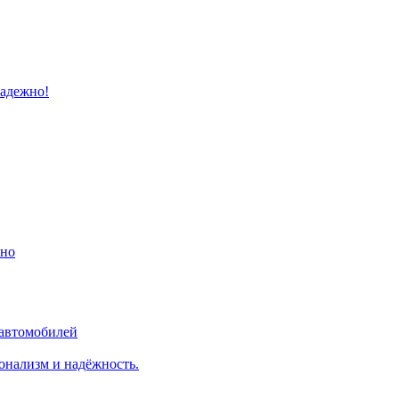
надежно!
ино
 автомобилей
онализм и надёжность.