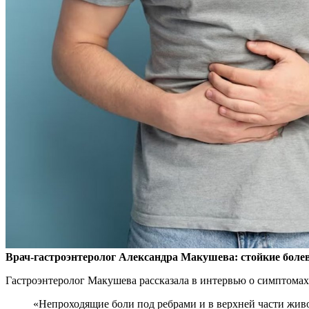
Врач-гастроэнтеролог Александра Макушева: стойкие боле
Гастроэнтеролог Макушева рассказала в интервью о симптома
«Непроходящие боли под ребрами и в верхней части живота, а также опоясывающая боль являются тревожными признаками. Они могут указывать на такие заболевания, как