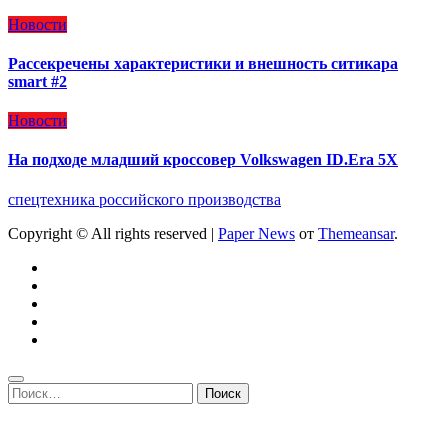
Новости
Рассекречены характеристики и внешность ситикара
smart #2
Новости
На подходе младший кроссовер Volkswagen ID.Era 5X
спецтехника российского производства
Copyright © All rights reserved
|
Paper News
от
Themeansar
.
Найти: