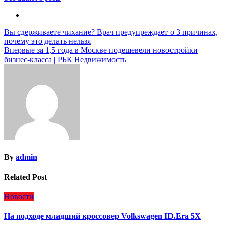
Навигация
Вы сдерживаете чихание? Врач предупреждает о 3 причинах,
почему это делать нельзя
по
Впервые за 1,5 года в Москве подешевели новостройки
записям
бизнес-класса | РБК Недвижимость
By
admin
Related Post
Новости
На подходе младший кроссовер Volkswagen ID.Era 5X