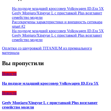
На подходе младший кроссовер Volkswagen ID.Era 5X
Geely Monjaro/Xingyue L с приставкой Plus возглавит
семейство модели
Рассекречены характеристики и внешность ситикара
smart #2
На подходе младший кроссовер Volkswagen ID.Era 5X
Geely Monjaro/Xingyue L с приставкой Plus возглавит
семейство модели
Оплетки со шнуровкой TITANIUM из премиального
материала
Вы пропустили
Новости
На подходе младший кроссовер Volkswagen ID.Era 5X
Новости
Geely Monjaro/Xingyue L с приставкой Plus возглавит
семейство модели