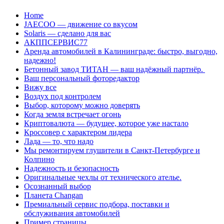
Перейти
Home
к
JAECOO — движение со вкусом
содержанию
Solaris — сделано для вас
АКППСЕРВИС77
Аренда автомобилей в Калининграде: быстро, выгодно,
надежно!
Бетонный завод ТИТАН — ваш надёжный партнёр.
Ваш персональный фоторедактор
Вижу все
Воздух под контролем
Выбор, которому можно доверять
Когда земля встречает огонь
Криптовалюта — будущее, которое уже настало
Кроссовер с характером лидера
Лада — то, что надо
Мы ремонтируем глушители в Санкт-Петербурге и
Колпино
Надежность и безопасность
Оригинальные чехлы от технического ателье.
Осознанный выбор
Планета Changan
Премиальный сервис подбора, поставки и
обслуживания автомобилей
Пример страницы