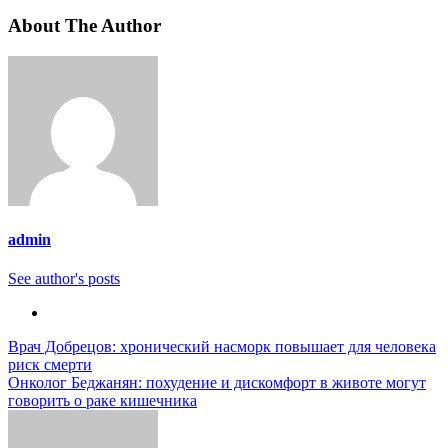
About The Author
admin
See author's posts
Навигация
Врач Добрецов: хронический насморк повышает для человека
риск смерти
по
Онколог Беджанян: похудение и дискомфорт в животе могут
записям
говорить о раке кишечника