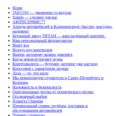
Перейти
Home
к
JAECOO — движение со вкусом
содержанию
Solaris — сделано для вас
АКППСЕРВИС77
Аренда автомобилей в Калининграде: быстро, выгодно,
надежно!
Бетонный завод ТИТАН — ваш надёжный партнёр.
Ваш персональный фоторедактор
Вижу все
Воздух под контролем
Выбор, которому можно доверять
Когда земля встречает огонь
Криптовалюта — будущее, которое уже настало
Кроссовер с характером лидера
Лада — то, что надо
Мы ремонтируем глушители в Санкт-Петербурге и
Колпино
Надежность и безопасность
Оригинальные чехлы от технического ателье.
Осознанный выбор
Планета Changan
Премиальный сервис подбора, поставки и
обслуживания автомобилей
Пример страницы