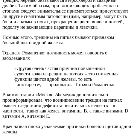
трещин, нередко оказываются атеросклероз и сахарный
диабет. Таким образом, при возникающих проблемах со
стопами следует внимательнее присмотреться: присутствуют
ли другие симптомы патологий (ими, например, могут быть
боли и спазмы в ногах, прекращение роста волос и ногтей,
подолгу не заживающие царапины и язвочки).
Помимо этого, трещины на пятках бывают признаком
больной щитовидной железы.
Терапевт Романенко: потливость может говорить о
заболеваниях
«Другая очень частая причина повышенной
сухости кожи и трещин на пятках – это сниженная
функция щитовидной железы, то есть
гипотиреоз», — продолжила Татьяна Романенко.
В комментарии «Москве 24» медик дополнительно
проинформировала, что возникновение трещин на пятках
бывает следствием дефицита питательных веществ – в
частности, таких как желез, витамины B, а также витамин D,
витамин A, витамин E.
Врач назвал плохо узнаваемые признаки больной щитовидной
железы