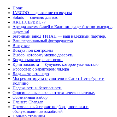
Перейти
Home
к
JAECOO — движение со вкусом
содержанию
Solaris — сделано для вас
АКППСЕРВИС77
Аренда автомобилей в Калининграде: быстро, выгодно,
надежно!
Бетонный завод ТИТАН — ваш надёжный партнёр.
Ваш персональный фоторедактор
Вижу все
Воздух под контролем
Выбор, которому можно доверять
Когда земля встречает огонь
Криптовалюта — будущее, которое уже настало
Кроссовер с характером лидера
Лада — то, что надо
Мы ремонтируем глушители в Санкт-Петербурге и
Колпино
Надежность и безопасность
Оригинальные чехлы от технического ателье.
Осознанный выбор
Планета Changan
Премиальный сервис подбора, поставки и
обслуживания автомобилей
Пример страницы