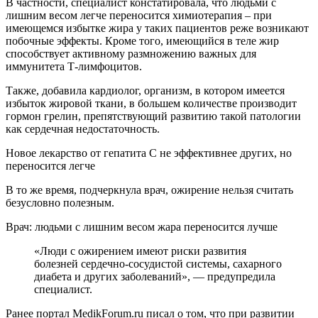
В частности, специалист констатировала, что людьми с
лишним весом легче переносится химиотерапия – при
имеющемся избытке жира у таких пациентов реже возникают
побочные эффекты. Кроме того, имеющийся в теле жир
способствует активному размножению важных для
иммунитета Т-лимфоцитов.
Также, добавила кардиолог, организм, в котором имеется
избыток жировой ткани, в большем количестве производит
гормон грелин, препятствующий развитию такой патологии
как сердечная недостаточность.
Новое лекарство от гепатита С не эффективнее других, но
переносится легче
В то же время, подчеркнула врач, ожирение нельзя считать
безусловно полезным.
Врач: людьми с лишним весом жара переносится лучше
«Люди с ожирением имеют риски развития
болезней сердечно-сосудистой системы, сахарного
диабета и других заболеваний», — предупредила
специалист.
Ранее портал MedikForum.ru писал о том, что при развитии