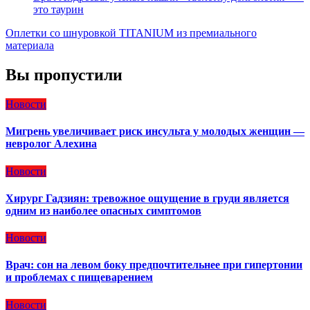
это таурин
Оплетки со шнуровкой TITANIUM из премиального
материала
Вы пропустили
Новости
Мигрень увеличивает риск инсульта у молодых женщин —
невролог Алехина
Новости
Хирург Гадзиян: тревожное ощущение в груди является
одним из наиболее опасных симптомов
Новости
Врач: сон на левом боку предпочтительнее при гипертонии
и проблемах с пищеварением
Новости