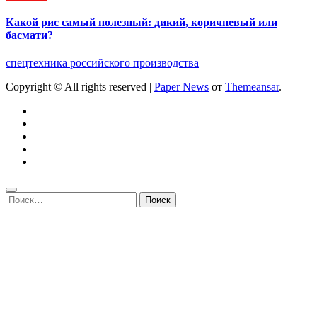
Какой рис самый полезный: дикий, коричневый или
басмати?
спецтехника российского производства
Copyright © All rights reserved
|
Paper News
от
Themeansar
.
Найти: