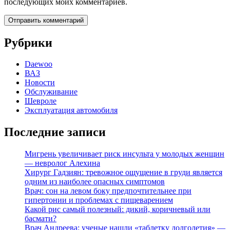
последующих моих комментариев.
Рубрики
Daewoo
ВАЗ
Новости
Обслуживание
Шевроле
Эксплуатация автомобиля
Последние записи
Мигрень увеличивает риск инсульта у молодых женщин
— невролог Алехина
Хирург Гадзиян: тревожное ощущение в груди является
одним из наиболее опасных симптомов
Врач: сон на левом боку предпочтительнее при
гипертонии и проблемах с пищеварением
Какой рис самый полезный: дикий, коричневый или
басмати?
Врач Андреева: ученые нашли «таблетку долголетия» —