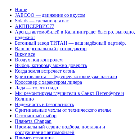
Перейти
Home
к
JAECOO — движение со вкусом
содержанию
Solaris — сделано для вас
АКППСЕРВИС77
Аренда автомобилей в Калининграде: быстро, выгодно,
надежно!
Бетонный завод ТИТАН — ваш надёжный партнёр.
Ваш персональный фоторедактор
Вижу все
Воздух под контролем
Выбор, которому можно доверять
Когда земля встречает огонь
Криптовалюта — будущее, которое уже настало
Кроссовер с характером лидера
Лада — то, что надо
Мы ремонтируем глушители в Санкт-Петербурге и
Колпино
Надежность и безопасность
Оригинальные чехлы от технического ателье.
Осознанный выбор
Планета Changan
Премиальный сервис подбора, поставки и
обслуживания автомобилей
Пример страницы