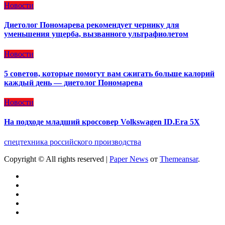
Новости
Диетолог Пономарева рекомендует чернику для
уменьшения ущерба, вызванного ультрафиолетом
Новости
5 советов, которые помогут вам сжигать больше калорий
каждый день — диетолог Пономарева
Новости
На подходе младший кроссовер Volkswagen ID.Era 5X
спецтехника российского производства
Copyright © All rights reserved
|
Paper News
от
Themeansar
.