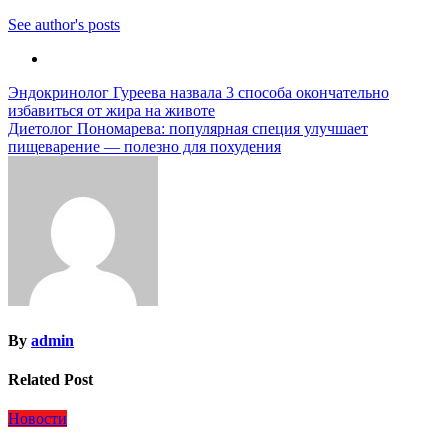
See author's posts
Навигация
Эндокринолог Гуреева назвала 3 способа окончательно
избавиться от жира на животе
по
Диетолог Пономарева: популярная специя улучшает
записям
пищеварение — полезно для похудения
By
admin
Related Post
Новости