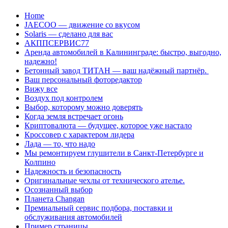
Перейти
Home
к
JAECOO — движение со вкусом
содержанию
Solaris — сделано для вас
АКППСЕРВИС77
Аренда автомобилей в Калининграде: быстро, выгодно,
надежно!
Бетонный завод ТИТАН — ваш надёжный партнёр.
Ваш персональный фоторедактор
Вижу все
Воздух под контролем
Выбор, которому можно доверять
Когда земля встречает огонь
Криптовалюта — будущее, которое уже настало
Кроссовер с характером лидера
Лада — то, что надо
Мы ремонтируем глушители в Санкт-Петербурге и
Колпино
Надежность и безопасность
Оригинальные чехлы от технического ателье.
Осознанный выбор
Планета Changan
Премиальный сервис подбора, поставки и
обслуживания автомобилей
Пример страницы