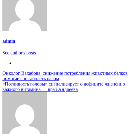
admin
See author's posts
Навигация
Онколог Вахабова: снижение потребления животных белков
помогает не заболеть раком
по
«Потливость головы» сигнализирует о дефиците жизненно
записям
важного витамина — врач Андреева