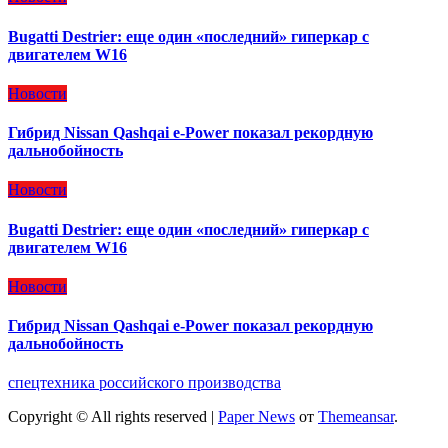
Bugatti Destrier: еще один «последний» гиперкар с
двигателем W16
Новости
Гибрид Nissan Qashqai e-Power показал рекордную
дальнобойность
Новости
Bugatti Destrier: еще один «последний» гиперкар с
двигателем W16
Новости
Гибрид Nissan Qashqai e-Power показал рекордную
дальнобойность
спецтехника российского производства
Copyright © All rights reserved
|
Paper News
от
Themeansar
.