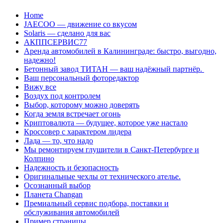
Перейти
Home
к
JAECOO — движение со вкусом
содержанию
Solaris — сделано для вас
АКППСЕРВИС77
Аренда автомобилей в Калининграде: быстро, выгодно,
надежно!
Бетонный завод ТИТАН — ваш надёжный партнёр.
Ваш персональный фоторедактор
Вижу все
Воздух под контролем
Выбор, которому можно доверять
Когда земля встречает огонь
Криптовалюта — будущее, которое уже настало
Кроссовер с характером лидера
Лада — то, что надо
Мы ремонтируем глушители в Санкт-Петербурге и
Колпино
Надежность и безопасность
Оригинальные чехлы от технического ателье.
Осознанный выбор
Планета Changan
Премиальный сервис подбора, поставки и
обслуживания автомобилей
Пример страницы