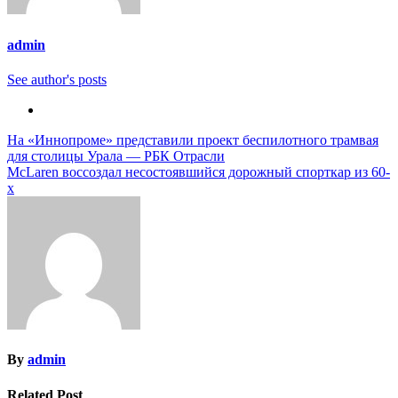
admin
See author's posts
Навигация
На «Иннопроме» представили проект беспилотного трамвая
для столицы Урала — РБК Отрасли
по
McLaren воссоздал несостоявшийся дорожный спорткар из 60-
записям
х
By
admin
Related Post