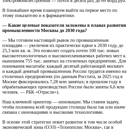
электромобилестроении — почти в десять раз, до 69 млрд руб.
В ближайшее время планируем выйти на первое место по
этому показателю и в фармацевтике.
— Какие целевые показатели заложены в планах развития
промышленности Москвы до 2030 года?
— Мы готовим настоящий рывок по промышленным
площадям — увеличим их практически вдвое к 2030 году, до
25,3 млн кв. м. Это позволит создать почти 100 тыс. новых
высокотехнологичных и высокооплачиваемых рабочих мест к
нынешним 755 тыс. занятых на столичных предприятиях. Для
понимания масштаба: каждый десятый работающий москвич
и каждый девятый промышленник России трудятся именно на
столичных предприятиях (по данным Росстата, за 2025 год в
Москве фиксировались 7,28 млн занятых; в прошлом году в
обрабатывающих производствах России были заняты 6,6 млн
человек. — РБК «Отрасли»).
Наш ключевой ориентир — инновации. Мы ставим задачу,
чтобы половина всей продукции столицы была так или иначе
связана с инновациями и высокими технологиями.
В основе этой стратегии лежит развитие в том числе особой
экономической зоны (ОЭЗ) «Технополис Москва», где в