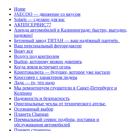
Перейти
Home
к
JAECOO — движение со вкусом
содержанию
Solaris — сделано для вас
АКППСЕРВИС77
Аренда автомобилей в Калининграде: быстро, выгодно,
надежно!
Бетонный завод ТИТАН — ваш надёжный партнёр.
Ваш персональный фоторедактор
Вижу все
Воздух под контролем
Выбор, которому можно доверять
Когда земля встречает огонь
Криптовалюта — будущее, которое уже настало
Кроссовер с характером лидера
Лада — то, что надо
Мы ремонтируем глушители в Санкт-Петербурге и
Колпино
Надежность и безопасность
Оригинальные чехлы от технического ателье.
Осознанный выбор
Планета Changan
Премиальный сервис подбора, поставки и
обслуживания автомобилей
Пример страницы