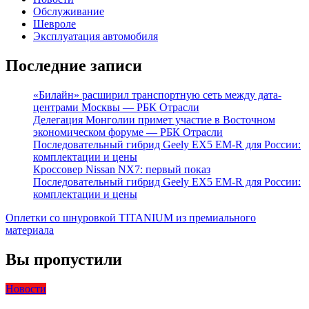
Обслуживание
Шевроле
Эксплуатация автомобиля
Последние записи
«Билайн» расширил транспортную сеть между дата-
центрами Москвы — РБК Отрасли
Делегация Монголии примет участие в Восточном
экономическом форуме — РБК Отрасли
Последовательный гибрид Geely EX5 EM-R для России:
комплектации и цены
Кроссовер Nissan NX7: первый показ
Последовательный гибрид Geely EX5 EM-R для России:
комплектации и цены
Оплетки со шнуровкой TITANIUM из премиального
материала
Вы пропустили
Новости