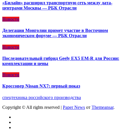
«Билайн» расширил транспортную сеть между дата-
центрами Москвы — РБК Отрасли
Новости
Делегация Монголии примет участие в Восточном
экономическом форуме — РБК Отрасли
Новости
Последовательный гибрид Geely EX5 EM-R для России:
комплектации и цены
Новости
Кроссовер Nissan NX7: первый показ
спецтехника российского производства
Copyright © All rights reserved
|
Paper News
от
Themeansar
.