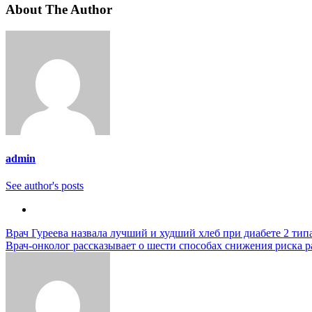
About The Author
admin
See author's posts
Навигация
Врач Гуреева назвала лучший и худший хлеб при диабете 2 тип
Врач-онколог рассказывает о шести способах снижения риска 
по
записям