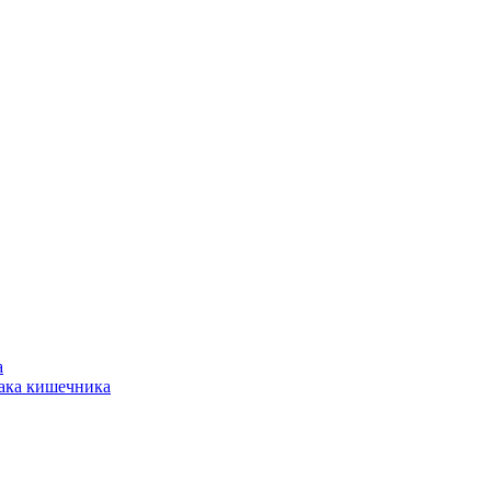
а
рака кишечника