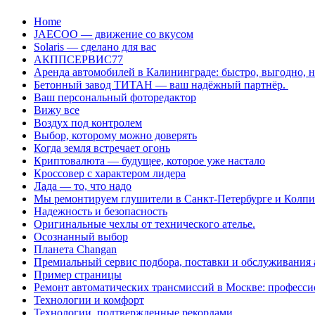
Перейти
Home
к
JAECOO — движение со вкусом
содержанию
Solaris — сделано для вас
АКППСЕРВИС77
Аренда автомобилей в Калининграде: быстро, выгодно, 
Бетонный завод ТИТАН — ваш надёжный партнёр.
Ваш персональный фоторедактор
Вижу все
Воздух под контролем
Выбор, которому можно доверять
Когда земля встречает огонь
Криптовалюта — будущее, которое уже настало
Кроссовер с характером лидера
Лада — то, что надо
Мы ремонтируем глушители в Санкт-Петербурге и Колп
Надежность и безопасность
Оригинальные чехлы от технического ателье.
Осознанный выбор
Планета Changan
Премиальный сервис подбора, поставки и обслуживания
Пример страницы
Ремонт автоматических трансмиссий в Москве: професси
Технологии и комфорт
Технологии, подтвержденные рекордами