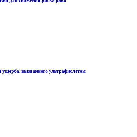
зни для снижения риска рака
я ущерба, вызванного ультрафиолетом