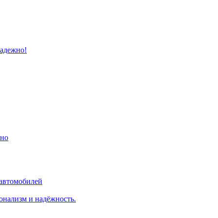
надежно!
ино
 автомобилей
онализм и надёжность.