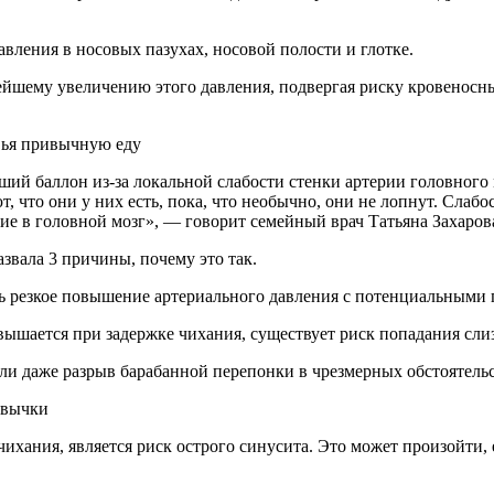
вления в носовых пазухах, носовой полости и глотке.
йшему увеличению этого давления, подвергая риску кровеносны
вья привычную еду
 что они у них есть, пока, что необычно, они не лопнут. Слабо
ние в головной мозг», — говорит семейный врач Татьяна Захаро
азвала 3 причины, почему это так.
ь резкое повышение артериального давления с потенциальными 
овышается при задержке чихания, существует риск попадания сли
ли даже разрыв барабанной перепонки в чрезмерных обстоятельс
ивычки