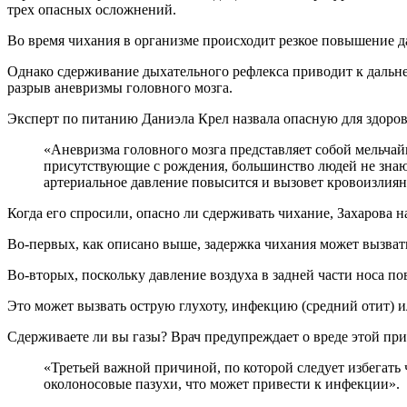
трех опасных осложнений.
Во время чихания в организме происходит резкое повышение да
Однако сдерживание дыхательного рефлекса приводит к дальне
разрыв аневризмы головного мозга.
Эксперт по питанию Даниэла Крел назвала опасную для здоро
«Аневризма головного мозга представляет собой мельчайший баллон из-за локальной слабости стенки артерии головного мозга. Это врожденные аномалии, обычно
присутствующие с рождения, большинство людей не знают,
артериальное давление повысится и вызовет кровоизлия
Когда его спросили, опасно ли сдерживать чихание, Захарова н
Во-первых, как описано выше, задержка чихания может вызват
Во-вторых, поскольку давление воздуха в задней части носа п
Это может вызвать острую глухоту, инфекцию (средний отит) и
Сдерживаете ли вы газы? Врач предупреждает о вреде этой пр
«Третьей важной причиной, по которой следует избегать чихания, является риск острого синусита. Это может произойти, если повышение давления вызывает инфекцию в
околоносовые пазухи, что может привести к инфекции».