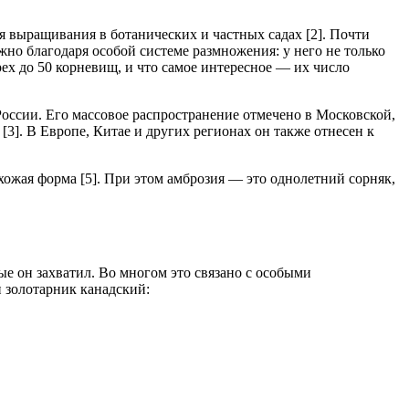
я выращивания в ботанических и частных садах [2]. Почти
жно благодаря особой системе размножения: у него не только
рех до 50 корневищ, и что самое интересное — их число
России. Его массовое распространение отмечено в Московской,
3]. В Европе, Китае и других регионах он также отнесен к
хожая форма [5]. При этом амброзия — это однолетний сорняк,
ые он захватил. Во многом это связано с особыми
 золотарник канадский: