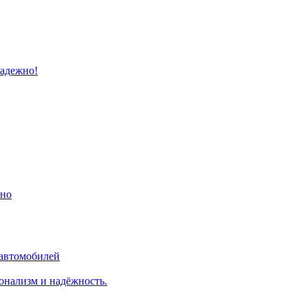
надежно!
ино
 автомобилей
онализм и надёжность.