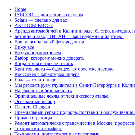
Перейти
Home
к
JAECOO — движение со вкусом
содержанию
Solaris — сделано для вас
АКППСЕРВИС77
Аренда автомобилей в Калининграде: быстро, выгодно, 
Бетонный завод ТИТАН — ваш надёжный партнёр.
Ваш персональный фоторедактор
Вижу все
Воздух под контролем
Выбор, которому можно доверять
Когда земля встречает огонь
Криптовалюта — будущее, которое уже настало
Кроссовер с характером лидера
Лада — то, что надо
Мы ремонтируем глушители в Санкт-Петербурге и Колп
Надежность и безопасность
Оригинальные чехлы от технического ателье.
Осознанный выбор
Планета Changan
Премиальный сервис подбора, поставки и обслуживания
Пример страницы
Ремонт автоматических трансмиссий в Москве: професси
Технологии и комфорт
Технологии, подтвержденные рекордами