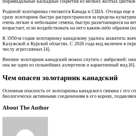
пирамидальные каскадные соцветия из мелких желтых цветков 
Родиной золотарника считаются Канада и США. Отсюда еще в на
сразу золотарник быстро распространился за пределы культурн
очень легкие и небольшие семена, быстро разлетающиеся на вет
возрастает, если воздействовать на него каким-либо образом (на
К 1950-м годам золотарнику канадскому удалось захватить зна
Калужской и Курской областях. С 2026 года вид включен в пере
числу агрессивных [4].
Внешне золотарник канадский можно спутать с амброзией: они 
она же один из сильнейших аллергенов и карантинный вид [6].
Чем опасен золотарник канадский
Основная опасность от золотарника канадского связана с его с
биологически активными соединениям в его корнях, подавляющ
About The Author