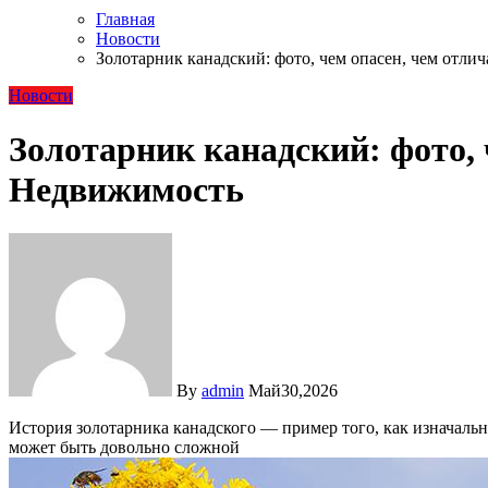
Главная
Новости
Золотарник канадский: фото, чем опасен, чем отли
Новости
Золотарник канадский: фото, 
Недвижимость
By
admin
Май30,2026
История золотарника канадского — пример того, как изначально декоративное растение стало настоящим бедствием. В России он отнесен к числу инвазивных, и борьба с ним на участке
может быть довольно сложной