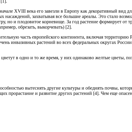
[1].
чале XVIII века его завезли в Европу как декоративный вид дл
ых насаждений, захватывая все большие ареалы. Это стало возмо
ру, но и плодовитое корневище. За год растение формирует от т
пример, обрезать, выкорчевать) [2].
чительную часть европейского континента, включая территорию 
чень инвазивных растений во всех федеральных округах России [
цветут в одно и то же время, у них одинаково желтые цветы, по
пособностью вытеснять другие культуры и обеднять почвы, котор
их прорастание и развитие других растений [4]. Чем еще опасен