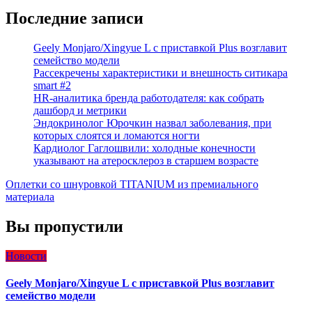
Последние записи
Geely Monjaro/Xingyue L с приставкой Plus возглавит
семейство модели
Рассекречены характеристики и внешность ситикара
smart #2
HR-аналитика бренда работодателя: как собрать
дашборд и метрики
Эндокринолог Юрочкин назвал заболевания, при
которых слоятся и ломаются ногти
Кардиолог Гаглошвили: холодные конечности
указывают на атеросклероз в старшем возрасте
Оплетки со шнуровкой TITANIUM из премиального
материала
Вы пропустили
Новости
Geely Monjaro/Xingyue L с приставкой Plus возглавит
семейство модели