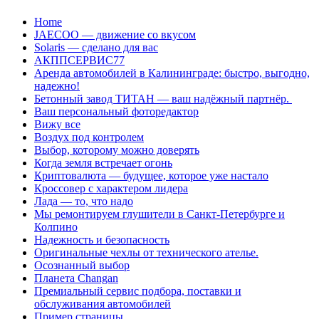
Перейти
Home
к
JAECOO — движение со вкусом
содержанию
Solaris — сделано для вас
АКППСЕРВИС77
Аренда автомобилей в Калининграде: быстро, выгодно,
надежно!
Бетонный завод ТИТАН — ваш надёжный партнёр.
Ваш персональный фоторедактор
Вижу все
Воздух под контролем
Выбор, которому можно доверять
Когда земля встречает огонь
Криптовалюта — будущее, которое уже настало
Кроссовер с характером лидера
Лада — то, что надо
Мы ремонтируем глушители в Санкт-Петербурге и
Колпино
Надежность и безопасность
Оригинальные чехлы от технического ателье.
Осознанный выбор
Планета Changan
Премиальный сервис подбора, поставки и
обслуживания автомобилей
Пример страницы