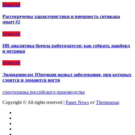
Новости
Рассекречены характеристики и внешность ситикара
smart #2
Новости
HR-аналитика бренда работодателя: как собрать дашборд
и метрики
Новости
Эндокринолог Юрочкин назвал заболевания, при которых
слоятся и ломаются ногти
спецтехника российского производства
Copyright © All rights reserved
|
Paper News
от
Themeansar
.