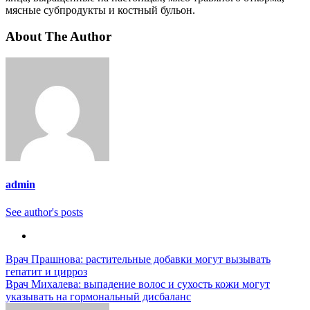
мясные субпродукты и костный бульон.
About The Author
admin
See author's posts
Навигация
Врач Прашнова: растительные добавки могут вызывать
гепатит и цирроз
по
Врач Михалева: выпадение волос и сухость кожи могут
записям
указывать на гормональный дисбаланс