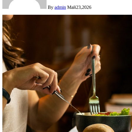
By
admin
Май23,2026