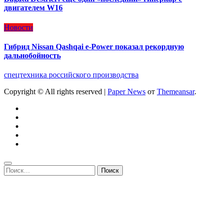
двигателем W16
Новости
Гибрид Nissan Qashqai e-Power показал рекордную
дальнобойность
спецтехника российского производства
Copyright © All rights reserved
|
Paper News
от
Themeansar
.
Найти: