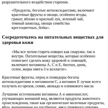
разрушительного воздействия старения.
«Продукты, богатые антиоксидантами, включают
красочные фрукты и овощи, особенно ягоды,
гранат, яблоко и красный лук, зеленый чай,
темный шоколад, овощи семейства
крестоцветных, бобы».
Сосредоточьтесь на питательных веществах для
здоровья кожи
«Мы все хотим стареть изящно как снаружи, так и
внутри. Питательные вещества, которые особенно
помогают сделать кожу здоровой и сияющей,
включают витамины А, С и Е, биотин, цинк,
селен, жиры омега-3 и коллаген».
Красочные фрукты, перец и помидоры богаты
антиоксидантами и витамином С, а витамин Е лучше всего
получать из орехов, семян, авокадо и оливкового масла
Лучшими источниками витамина А и аминокислот,
улучшающих внешний вид, являются продукты животного
происхождения, такие как органические молочные продукты,
яйца, выращенные на пастбищах, мясо травяного откорма,