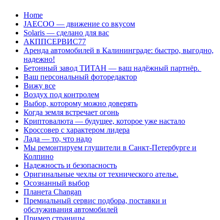
Перейти
Home
к
JAECOO — движение со вкусом
содержанию
Solaris — сделано для вас
АКППСЕРВИС77
Аренда автомобилей в Калининграде: быстро, выгодно,
надежно!
Бетонный завод ТИТАН — ваш надёжный партнёр.
Ваш персональный фоторедактор
Вижу все
Воздух под контролем
Выбор, которому можно доверять
Когда земля встречает огонь
Криптовалюта — будущее, которое уже настало
Кроссовер с характером лидера
Лада — то, что надо
Мы ремонтируем глушители в Санкт-Петербурге и
Колпино
Надежность и безопасность
Оригинальные чехлы от технического ателье.
Осознанный выбор
Планета Changan
Премиальный сервис подбора, поставки и
обслуживания автомобилей
Пример страницы