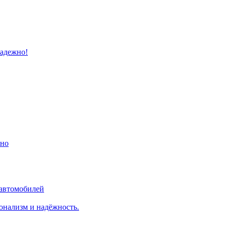
надежно!
ино
 автомобилей
онализм и надёжность.