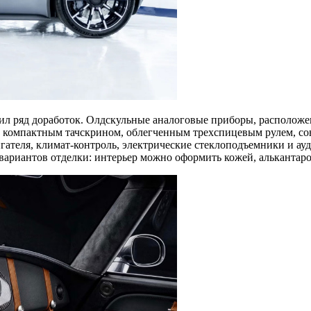
чил ряд доработок. Олдскульные аналоговые приборы, располож
, компактным тачскрином, облегченным трехспицевым рулем, с
игателя, климат-контроль, электрические стеклоподъемники и ау
ариантов отделки: интерьер можно оформить кожей, алькантаро