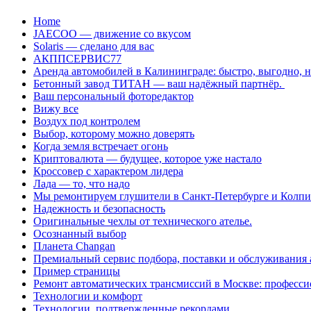
Перейти
Home
к
JAECOO — движение со вкусом
содержанию
Solaris — сделано для вас
АКППСЕРВИС77
Аренда автомобилей в Калининграде: быстро, выгодно, 
Бетонный завод ТИТАН — ваш надёжный партнёр.
Ваш персональный фоторедактор
Вижу все
Воздух под контролем
Выбор, которому можно доверять
Когда земля встречает огонь
Криптовалюта — будущее, которое уже настало
Кроссовер с характером лидера
Лада — то, что надо
Мы ремонтируем глушители в Санкт-Петербурге и Колп
Надежность и безопасность
Оригинальные чехлы от технического ателье.
Осознанный выбор
Планета Changan
Премиальный сервис подбора, поставки и обслуживания
Пример страницы
Ремонт автоматических трансмиссий в Москве: професси
Технологии и комфорт
Технологии, подтвержденные рекордами