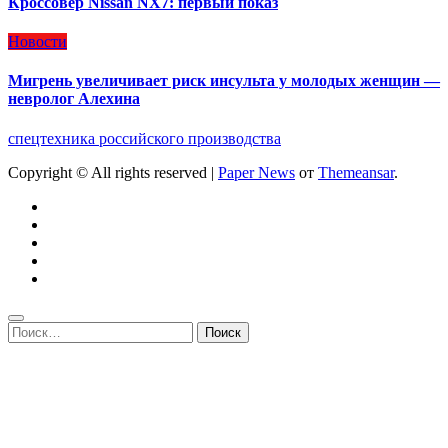
Кроссовер Nissan NX7: первый показ
Новости
Мигрень увеличивает риск инсульта у молодых женщин —
невролог Алехина
спецтехника российского производства
Copyright © All rights reserved
|
Paper News
от
Themeansar
.
Найти: