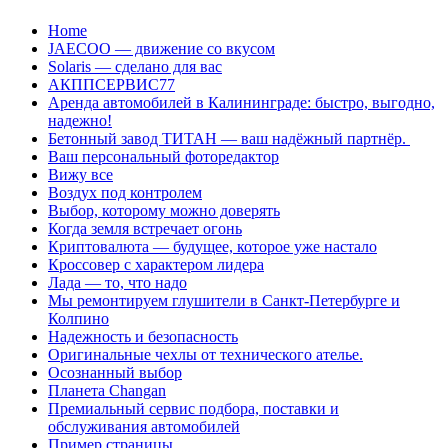
Перейти
Home
к
JAECOO — движение со вкусом
содержанию
Solaris — сделано для вас
АКППСЕРВИС77
Аренда автомобилей в Калининграде: быстро, выгодно,
надежно!
Бетонный завод ТИТАН — ваш надёжный партнёр.
Ваш персональный фоторедактор
Вижу все
Воздух под контролем
Выбор, которому можно доверять
Когда земля встречает огонь
Криптовалюта — будущее, которое уже настало
Кроссовер с характером лидера
Лада — то, что надо
Мы ремонтируем глушители в Санкт-Петербурге и
Колпино
Надежность и безопасность
Оригинальные чехлы от технического ателье.
Осознанный выбор
Планета Changan
Премиальный сервис подбора, поставки и
обслуживания автомобилей
Пример страницы