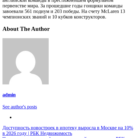
английской команды в престижнейшем формульном
первенстве мира. За прошедшие годы гонщики команды
завоевали 561 подиум и 203 победы. На счету McLaren 13
чемпионских званий и 10 кубков конструкторов.
About The Author
admin
See author's posts
Навигация
Доступность новостроек в ипотеку выросла в Москве на 10%
в 2026 году | РБК Недвижимость
по