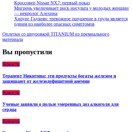
Кроссовер Nissan NX7: первый показ
Мигрень увеличивает риск инсульта у молодых женщин
— невролог Алехина
Хирург Гадзиян: тревожное ощущение в груди является
одним из наиболее опасных симптомов
Оплетки со шнуровкой TITANIUM из премиального
материала
Вы пропустили
Новости
Терапевт Никитина: эти продукты богаты железом и
защищают от железодефицитной анемии
Новости
Ученые заявили о пользе умеренных доз алкоголя для
сердца
Новости