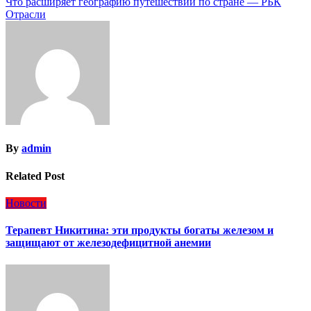
Что расширяет географию путешествий по стране — РБК
записям
Отрасли
By
admin
Related Post
Новости
Терапевт Никитина: эти продукты богаты железом и
защищают от железодефицитной анемии