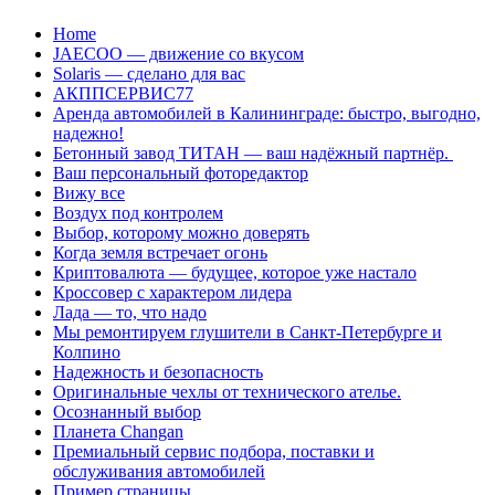
Перейти
Home
к
JAECOO — движение со вкусом
содержанию
Solaris — сделано для вас
АКППСЕРВИС77
Аренда автомобилей в Калининграде: быстро, выгодно,
надежно!
Бетонный завод ТИТАН — ваш надёжный партнёр.
Ваш персональный фоторедактор
Вижу все
Воздух под контролем
Выбор, которому можно доверять
Когда земля встречает огонь
Криптовалюта — будущее, которое уже настало
Кроссовер с характером лидера
Лада — то, что надо
Мы ремонтируем глушители в Санкт-Петербурге и
Колпино
Надежность и безопасность
Оригинальные чехлы от технического ателье.
Осознанный выбор
Планета Changan
Премиальный сервис подбора, поставки и
обслуживания автомобилей
Пример страницы