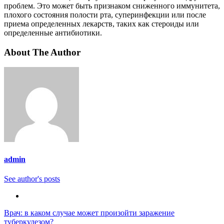
проблем. Это может быть признаком сниженного иммунитета,
плохого состояния полости рта, суперинфекции или после
приема определенных лекарств, таких как стероиды или
определенные антибиотики.
About The Author
admin
See author's posts
Навигация
Врач: в каком случае может произойти заражение
туберкулезом?