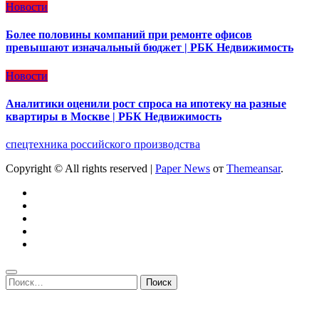
Новости
Более половины компаний при ремонте офисов
превышают изначальный бюджет | РБК Недвижимость
Новости
Аналитики оценили рост спроса на ипотеку на разные
квартиры в Москве | РБК Недвижимость
спецтехника российского производства
Copyright © All rights reserved
|
Paper News
от
Themeansar
.
Найти: