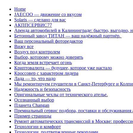
Перейти
Home
к
JAECOO — движение со вкусом
содержанию
Solaris — сделано для вас
АКППСЕРВИС77
Аренда автомобилей в Калининграде: быстро, выгодно, 
Бетонный завод ТИТАН — ваш надёжный партнёр.
Ваш персональный фоторедактор
Вижу все
Воздух под контролем
Выбор, которому можно доверять
Когда земля встречает огонь
Криптовалюта — будущее, которое уже настало
Кроссовер с характером лидера
Лада — то, что надо
Мы ремонтируем глушители в Санкт-Петербурге и Колп
Надежность и безопасность
Оригинальные чехлы от технического ателье.
Осознанный выбор
Планета Changan
Премиальный сервис подбора, поставки и обслуживания
Пример страницы
Ремонт автоматических трансмиссий в Москве: професси
Технологии и комфорт
Технологии, подтвержденные рекордами