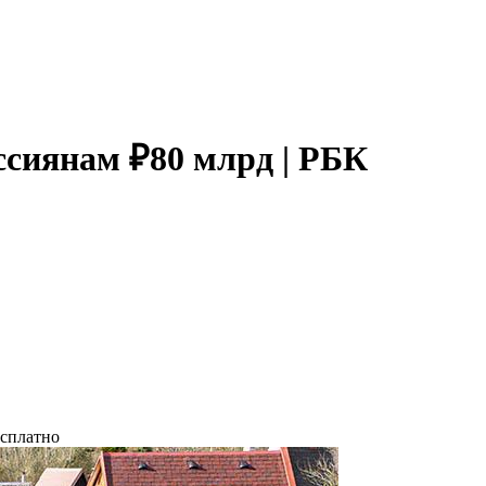
ссиянам ₽80 млрд | РБК
есплатно