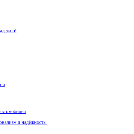
надежно!
ино
 автомобилей
онализм и надёжность.