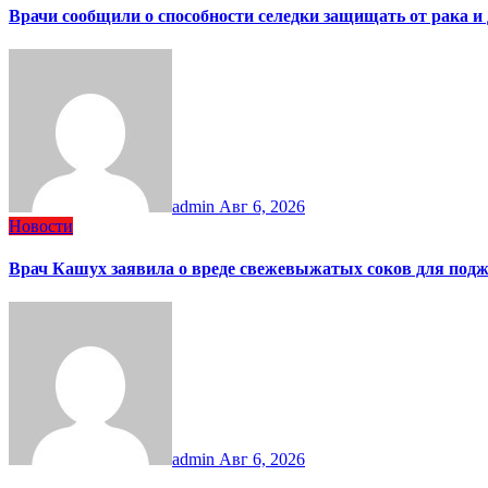
Врачи сообщили о способности селедки защищать от рака и
admin
Авг 6, 2026
Новости
Врач Кашух заявила о вреде свежевыжатых соков для под
admin
Авг 6, 2026