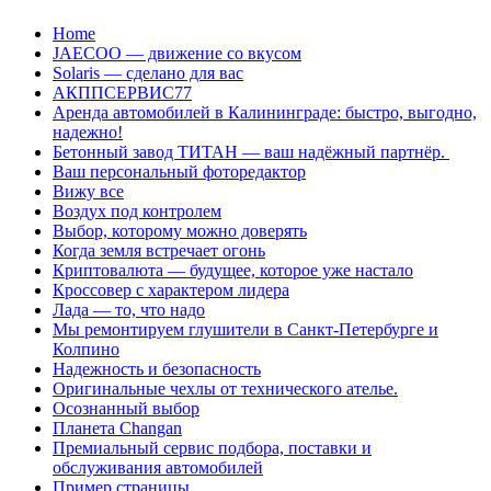
Перейти
Home
к
JAECOO — движение со вкусом
содержанию
Solaris — сделано для вас
АКППСЕРВИС77
Аренда автомобилей в Калининграде: быстро, выгодно,
надежно!
Бетонный завод ТИТАН — ваш надёжный партнёр.
Ваш персональный фоторедактор
Вижу все
Воздух под контролем
Выбор, которому можно доверять
Когда земля встречает огонь
Криптовалюта — будущее, которое уже настало
Кроссовер с характером лидера
Лада — то, что надо
Мы ремонтируем глушители в Санкт-Петербурге и
Колпино
Надежность и безопасность
Оригинальные чехлы от технического ателье.
Осознанный выбор
Планета Changan
Премиальный сервис подбора, поставки и
обслуживания автомобилей
Пример страницы