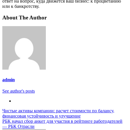
ответ на вопрос, куда движется ваш бизнес: к процветанию
или к банкротству.
About The Author
admin
See author's posts
Навигация
Чистые активы компании: расчет стоимости по балансу,
финансовая устойчивость и улучшение
по
РБК начал сбор анкет для участия в рейтинге работодателей
записям
— РБК Отрасли