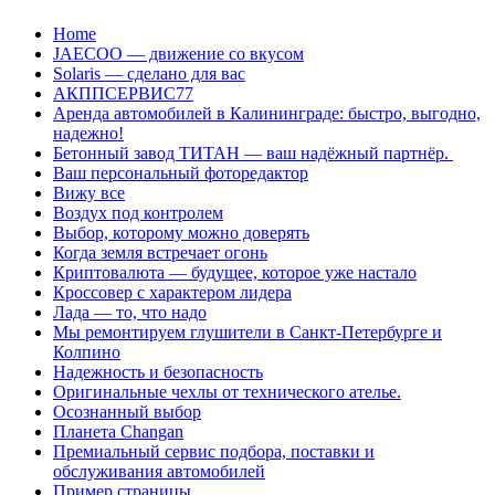
Перейти
Home
к
JAECOO — движение со вкусом
содержанию
Solaris — сделано для вас
АКППСЕРВИС77
Аренда автомобилей в Калининграде: быстро, выгодно,
надежно!
Бетонный завод ТИТАН — ваш надёжный партнёр.
Ваш персональный фоторедактор
Вижу все
Воздух под контролем
Выбор, которому можно доверять
Когда земля встречает огонь
Криптовалюта — будущее, которое уже настало
Кроссовер с характером лидера
Лада — то, что надо
Мы ремонтируем глушители в Санкт-Петербурге и
Колпино
Надежность и безопасность
Оригинальные чехлы от технического ателье.
Осознанный выбор
Планета Changan
Премиальный сервис подбора, поставки и
обслуживания автомобилей
Пример страницы