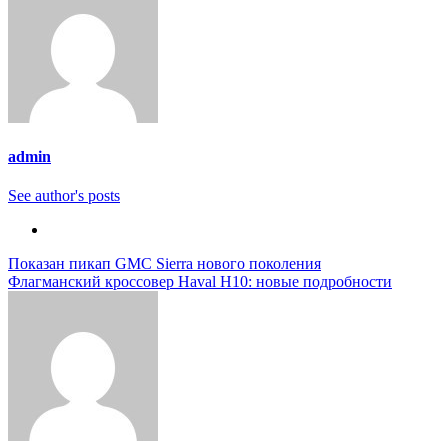
admin
See author's posts
Навигация
Показан пикап GMC Sierra нового поколения
Флагманский кроссовер Haval H10: новые подробности
по
записям