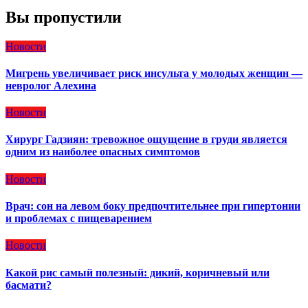
Вы пропустили
Новости
Мигрень увеличивает риск инсульта у молодых женщин —
невролог Алехина
Новости
Хирург Гадзиян: тревожное ощущение в груди является
одним из наиболее опасных симптомов
Новости
Врач: сон на левом боку предпочтительнее при гипертонии
и проблемах с пищеварением
Новости
Какой рис самый полезный: дикий, коричневый или
басмати?