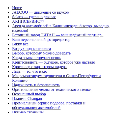
Перейти
Home
к
JAECOO — движение со вкусом
содержанию
Solaris — сделано для вас
АКППСЕРВИС77
Аренда автомобилей в Калининграде: быстро, выгодно,
надежно!
Бетонный завод ТИТАН — ваш надёжный партнёр.
Ваш персональный фоторедактор
Вижу все
Воздух под контролем
Выбор, которому можно доверять
Когда земля встречает огонь
Криптовалюта — будущее, которое уже настало
Кроссовер с характером лидера
Лада — то, что надо
Мы ремонтируем глушители в Санкт-Петербурге и
Колпино
Надежность и безопасность
Оригинальные чехлы от технического ателье.
Осознанный выбор
Планета Changan
Премиальный сервис подбора, поставки и
обслуживания автомобилей
Пример страницы