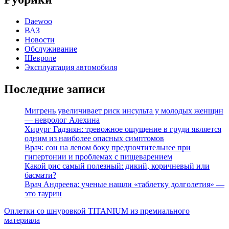
Daewoo
ВАЗ
Новости
Обслуживание
Шевроле
Эксплуатация автомобиля
Последние записи
Мигрень увеличивает риск инсульта у молодых женщин
— невролог Алехина
Хирург Гадзиян: тревожное ощущение в груди является
одним из наиболее опасных симптомов
Врач: сон на левом боку предпочтительнее при
гипертонии и проблемах с пищеварением
Какой рис самый полезный: дикий, коричневый или
басмати?
Врач Андреева: ученые нашли «таблетку долголетия» —
это таурин
Оплетки со шнуровкой TITANIUM из премиального
материала