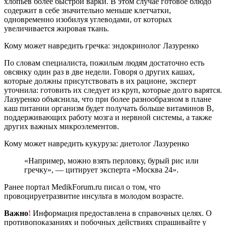
хлопьев более быстрой варки. В этом случае готовое блюдо
содержит в себе значительно меньше клетчатки,
одновременно изобилуя углеводами, от которых
увеличивается жировая ткань.
Кому может навредить гречка: эндокринолог Лазуренко
По словам специалиста, пожилым людям достаточно есть
овсянку один раз в две недели. Говоря о других кашах,
которые должны присутствовать в их рационе, эксперт
уточнила: готовить их следует из круп, которые долго варятся.
Лазуренко объяснила, что при более разнообразном в плане
каш питании организм будет получать больше витаминов В,
поддерживающих работу мозга и нервной системы, а также
других важных микроэлементов.
Кому может навредить кукуруза: диетолог Лазуренко
«Например, можно взять перловку, бурый рис или
гречку», — цитирует эксперта «Москва 24».
Ранее портал MedikForum.ru писал о том, что
провоцируетразвитие инсульта в молодом возрасте.
Важно
!
Информация предоставлена в справочных целях. О
противопоказаниях и побочных действиях спрашивайте у