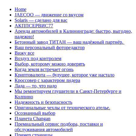
Перейти
Home
к
JAECOO — движение со вкусом
содержанию
Solaris — сделано для вас
АКППСЕРВИС77
Аренда автомобилей в Калининграде: быстро, выгодно,
надежно!
Бетонный завод ТИТАН — ваш надёжный партнёр.
Ваш персональный фоторедактор
Вижу все
Воздух под контролем
Выбор, которому можно доверять
Когда земля встречает огонь
Криптовалюта — будущее, которое уже настало
Кроссовер с характером лидера
Лада — то, что надо
Мы ремонтируем глушители в Санкт-Петербурге и
Колпино
Надежность и безопасность
Оригинальные чехлы от технического ателье.
Осознанный выбор
Планета Changan
Премиальный сервис подбора, поставки и
обслуживания автомобилей
Пример страницы